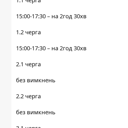
1.1
черга
15:00-17:30
– на 2год 30хв
1.2
черга
15:00-17:30
– на 2год 30хв
2.1
черга
без вимкнень
2.2
черга
без вимкнень