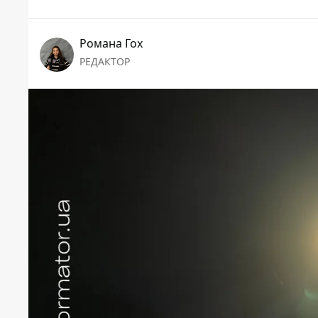
Романа Гох
РЕДАКТОР