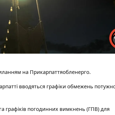
иланням на
Прикарпаттяобленерго.
карпатті вводяться графіки обмежень потужно
га графіків погодинних вимкнень (ГПВ) для