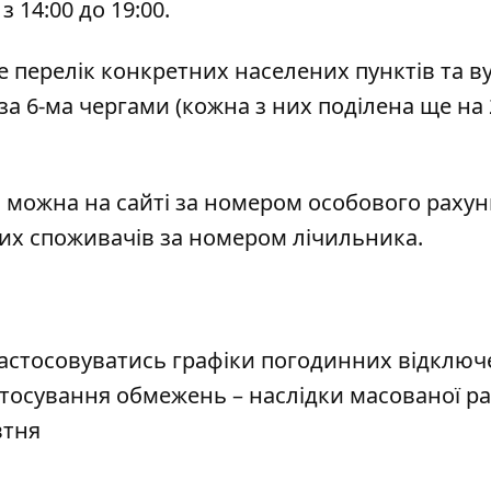
з 14:00 до 19:00.
 перелік конкретних населених пунктів та в
 за 6-ма чергами (кожна з них поділена ще на 
я можна на
сайті
за номером особового рахун
их споживачів за номером лічильника.
ь застосовуватись графіки погодинних відклю
астосування обмежень – наслідки масованої р
втня