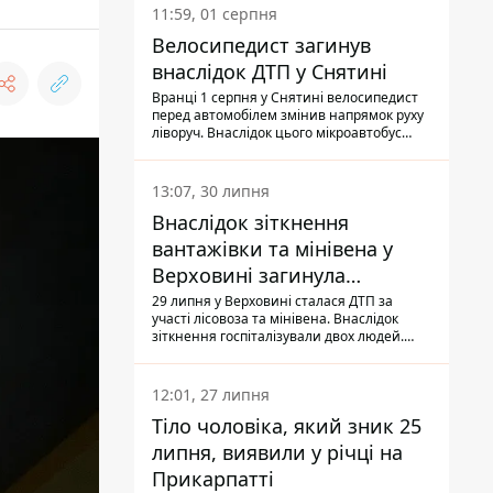
11:59, 01 серпня
Велосипедист загинув
внаслідок ДТП у Снятині
Вранці 1 серпня у Снятині велосипедист
перед автомобілем змінив напрямок руху
ліворуч. Внаслідок цього мікроавтобус
здійснив наїзд на керманича
двоколісного.
13:07, 30 липня
Внаслідок зіткнення
вантажівки та мінівена у
Верховині загинула
пасажирка, водійка - у
29 липня у Верховині сталася ДТП за
участі лісовоза та мінівена. Внаслідок
лікарні
зіткнення госпіталізували двох людей.
Попри зусилля медиків, 79-річна
пасажирка легковика померла у лікарні.
Також травми отримала водійка
12:01, 27 липня
автомобіля.
Тіло чоловіка, який зник 25
липня, виявили у річці на
Прикарпатті