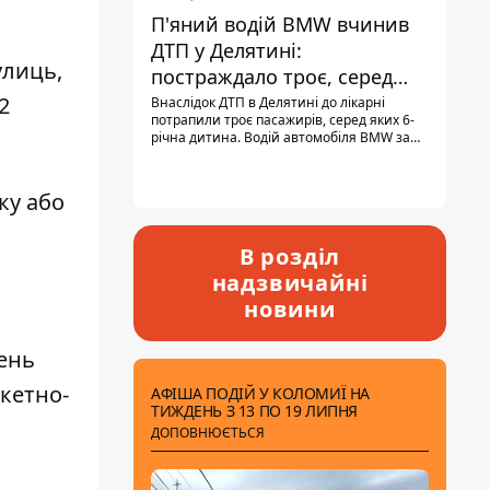
П'яний водій BMW вчинив
ДТП у Делятині:
улиць,
постраждало троє, серед
них - дитина
2
Внаслідок ДТП в Делятині до лікарні
потрапили троє пасажирів, серед яких 6-
річна дитина. Водій автомобіля BMW за
кермом був п'яним, кількість алкоголю в
крові майже у 13,5 раза перевищувала
допустиму норму.
ку або
В розділ
надзвичайні
новини
чень
акетно-
АФІША ПОДІЙ У КОЛОМИЇ НА
ТИЖДЕНЬ З 13 ПО 19 ЛИПНЯ
ДОПОВНЮЄТЬСЯ