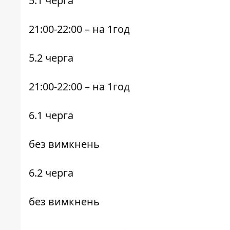
5.1
черга
21:00-22:00
– на 1год
5.2
черга
21:00-22:00
– на 1год
6.1
черга
без вимкнень
6.2
черга
без вимкнень