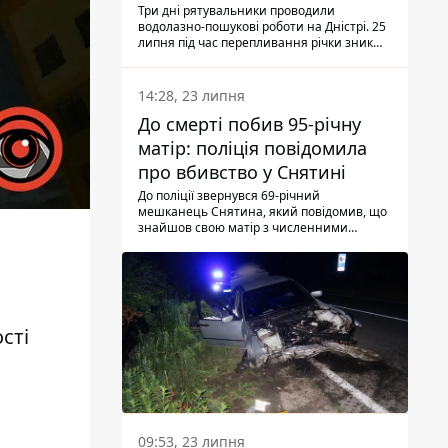
Три дні рятувальники проводили
водолазно-пошукові роботи на Дністрі. 25
липня під час перепливання річки зник
чоловік 2002 року народження. У
понеділок, 27 липня, надзвичайники
виявили тіло.
14:28, 23 липня
До смерті побив 95-річну
матір: поліція повідомила
про вбивство у Снятині
До поліції звернувся 69-річний
мешканець Снятина, який повідомив, що
знайшов свою матір з численними
тілесними ушкодженнями. Та, як
з'ясували правоохоронці, ці травми жінці
наніс її син.
сті
09:53, 23 липня