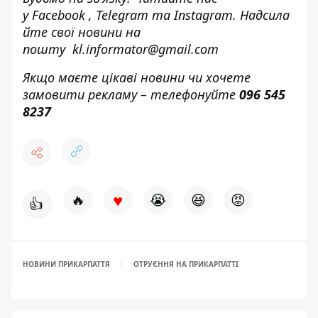
у
Facebook
,
Telegram
та
Instagram.
Надсила
йте свої новини н
а
пошту
kl.informator@gmail.com
Якщо маєте цікаві новини чи хочете
замовити рекламу – телефонуйте
096 545
8237
♥
🔥
😭
😆
😡
👍
НОВИНИ ПРИКАРПАТТЯ
ОТРУЄННЯ НА ПРИКАРПАТТІ