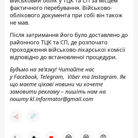
військовий облік у ТЦК та СП за місцем
фактичного перебування. Військово-
облікового документа при собі він також
не мав.
Після затримання його було доставлено до
районного ТЦК та СП, де розпочато
проходження військово-лікарської комісії
відповідно до встановленої процедури.
Будьмо на зв’язку! Читайте нас
у
Facebook
,
Telegram,
Viber
та
Instagram.
Як
що маєте цікаві новини чи хочете
замовити рекламу – пишіть нам на
пошту
kl.informator@gmail.com
♥
🔥
😭
😆
😡