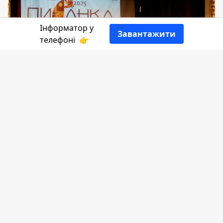
Інформатор у
Завантажити
телефоні
👉
У Коломиї урочисто стартував уже
п'ятнадцятий фестиваль "Писанка",
який збирає в одному місці майстрів та
митців з різних регіонів України.
Розповідає
Інформатор Коломия
,
посилаючись на
міського голову Коломиї
.
У час війни, коли українці змушені
боронити свою ідентичність і культуру,
такі фестивалі набувають ще глибшого