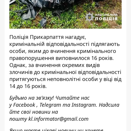
Поліція Прикарпаття нагадує,
кримінальній відповідальності підлягають
особи, яким до вчинення кримінального
правопорушення виповнилося 16 років.
Однак, за вчинення окремих видів
злочинів до кримінальної відповідальності
притягуються неповнолітні особи у віці від
14 до 16 років.
Будьмо на зв’язку! Читайте нас
у
Facebook
,
Telegram
та
Instagram.
Надсила
йте свої новини н
а
пошту
kl.informator@gmail.com
Якщо маєте цікаві новини чи хочете