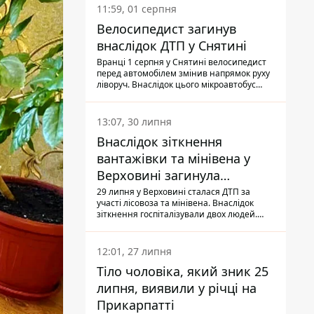
11:59, 01 серпня
Велосипедист загинув
внаслідок ДТП у Снятині
Вранці 1 серпня у Снятині велосипедист
перед автомобілем змінив напрямок руху
ліворуч. Внаслідок цього мікроавтобус
здійснив наїзд на керманича
двоколісного.
13:07, 30 липня
Внаслідок зіткнення
вантажівки та мінівена у
Верховині загинула
пасажирка, водійка - у
29 липня у Верховині сталася ДТП за
участі лісовоза та мінівена. Внаслідок
лікарні
зіткнення госпіталізували двох людей.
Попри зусилля медиків, 79-річна
пасажирка легковика померла у лікарні.
Також травми отримала водійка
12:01, 27 липня
автомобіля.
Тіло чоловіка, який зник 25
липня, виявили у річці на
Прикарпатті