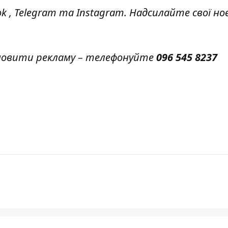
ok
,
Telegram
та
Instagram.
Надсилайте свої но
амовити рекламу – телефонуйте
096 545 8237