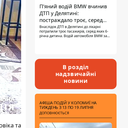
П'яний водій BMW вчинив
ДТП у Делятині:
постраждало троє, серед
них - дитина
Внаслідок ДТП в Делятині до лікарні
потрапили троє пасажирів, серед яких 6-
річна дитина. Водій автомобіля BMW за
кермом був п'яним, кількість алкоголю в
крові майже у 13,5 раза перевищувала
допустиму норму.
В розділ
надзвичайні
новини
АФІША ПОДІЙ У КОЛОМИЇ НА
ТИЖДЕНЬ З 13 ПО 19 ЛИПНЯ
ДОПОВНЮЄТЬСЯ
овіка та