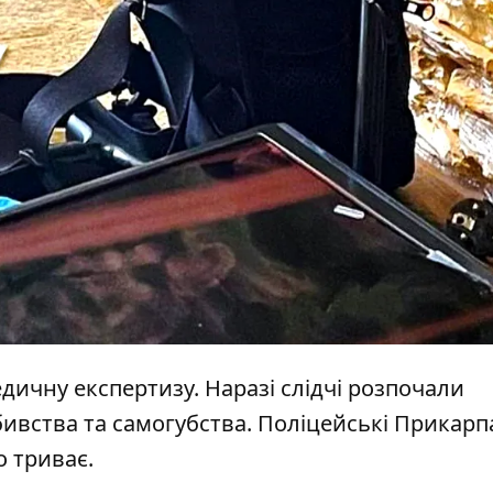
дичну експертизу. Наразі слідчі розпочали
ивства та самогубства. Поліцейські Прикарп
о триває.