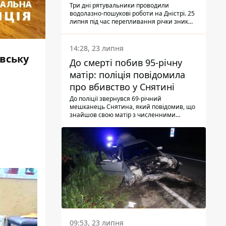
Три дні рятувальники проводили
водолазно-пошукові роботи на Дністрі. 25
липня під час перепливання річки зник
чоловік 2002 року народження. У
понеділок, 27 липня, надзвичайники
виявили тіло.
14:28, 23 липня
івську
До смерті побив 95-річну
матір: поліція повідомила
про вбивство у Снятині
До поліції звернувся 69-річний
мешканець Снятина, який повідомив, що
знайшов свою матір з численними
тілесними ушкодженнями. Та, як
з'ясували правоохоронці, ці травми жінці
наніс її син.
09:53, 23 липня