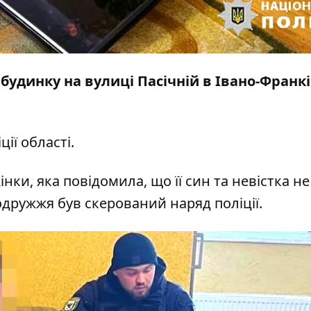
 будинку на вулиці Пасічній в Івано-Франк
ції області.
інки, яка повідомила, що її син та невістка не
дружжя був скерований наряд поліції.