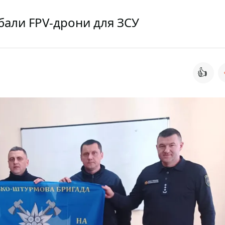
бали FPV-дрони для ЗСУ
👍