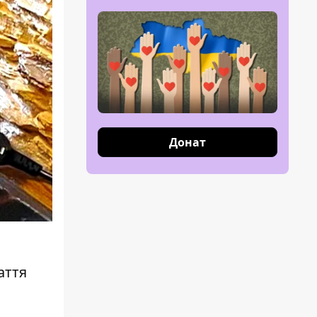
Донат
аття