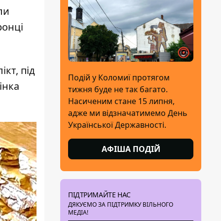
ли
ронці
кт, під
Подій у Коломиї протягом
інка
тижня буде не так багато.
Насиченим стане 15 липня,
адже ми відзначатимемо День
Української Державності.
АФІША ПОДІЙ
ПІДТРИМАЙТЕ НАС
ДЯКУЄМО ЗА ПІДТРИМКУ ВІЛЬНОГО
МЕДІА!