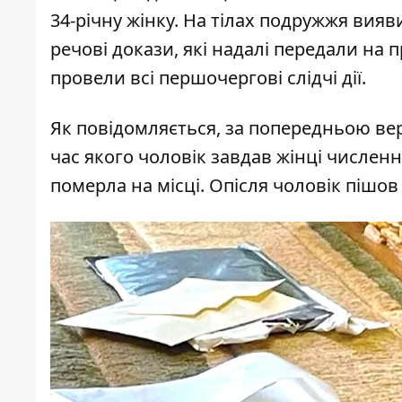
34-річну жінку. На тілах подружжя вияв
речові докази, які надалі передали на
провели всі першочергові слідчі дії.
Як повідомляється, за попередньою вер
час якого чоловік завдав жінці числен
померла на місці. Опісля чоловік пішов