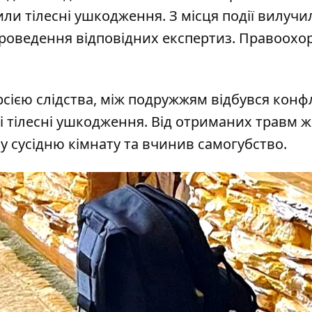
или тілесні ушкодження. З місця події вилучи
 проведення відповідних експертиз. Правоохо
сією слідства, між подружжям відбувся конфлі
ні тілесні ушкодження. Від отриманих травм ж
 у сусідню кімнату та вчинив самогубство.