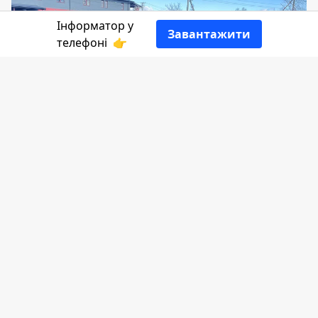
Інформатор у
Завантажити
телефоні
👉
На вулиці, названій іменем загиблого
нацгвардійця Мирона Забарила -
масово зрізали дерева, а дозвільних
документів нема. Але це не нова історія
для коломийських озеленювачів.
Багаторічний директор КП "Зеленосвіт"
навіть не вважав за необхідне
відповідати на запити про такі речі.
Його нещодавно замінив на цій посаді