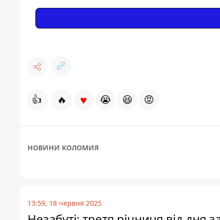
♥
👍
🔥
😭
😆
😡
НОВИНИ КОЛОМИЯ
13:59, 18 червня 2025
Незабуті: третя річниця від дня