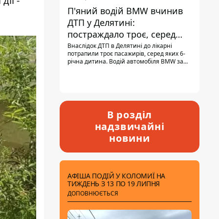
ії -
П'яний водій BMW вчинив
ДТП у Делятині:
постраждало троє, серед
них - дитина
Внаслідок ДТП в Делятині до лікарні
потрапили троє пасажирів, серед яких 6-
річна дитина. Водій автомобіля BMW за
кермом був п'яним, кількість алкоголю в
крові майже у 13,5 раза перевищувала
допустиму норму.
В розділ
надзвичайні
новини
АФІША ПОДІЙ У КОЛОМИЇ НА
ТИЖДЕНЬ З 13 ПО 19 ЛИПНЯ
ДОПОВНЮЄТЬСЯ