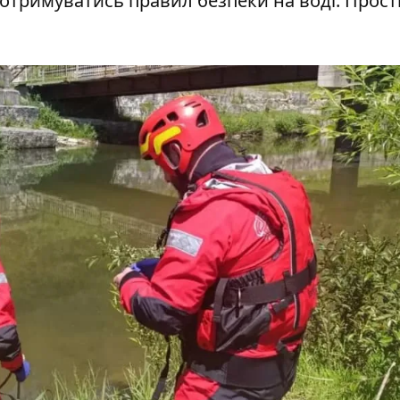
римуватись правил безпеки на воді. Прості д