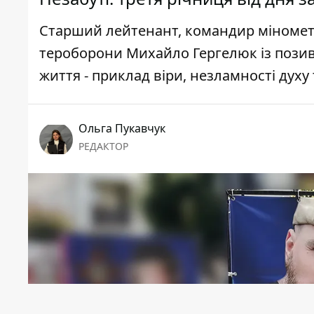
Старший лейтенант, командир мінометн
тероборони Михайло Гергелюк із позивн
життя - приклад віри, незламності дух
Ольга Пукавчук
РЕДАКТОР