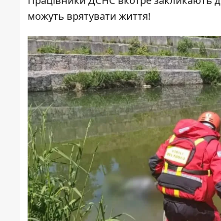
Працівники ДСНС вкотре закликають дот
можуть врятувати життя!