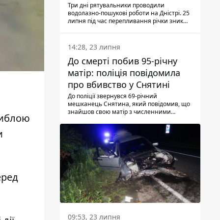
Три дні рятувальники проводили
водолазно-пошукові роботи на Дністрі. 25
липня під час перепливання річки зник
чоловік 2002 року народження. У
понеділок, 27 липня, надзвичайники
виявили тіло.
14:28, 23 липня
До смерті побив 95-річну
матір: поліція повідомила
про вбивство у Снятині
До поліції звернувся 69-річний
мешканець Снятина, який повідомив, що
знайшов свою матір з численними
гиблою
тілесними ушкодженнями. Та, як
з'ясували правоохоронці, ці травми жінці
и
наніс її син.
еред
09:53, 23 липня