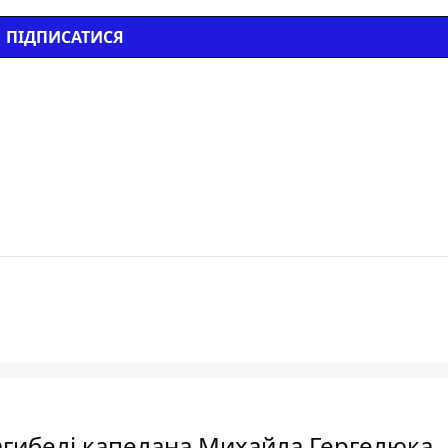
ПІДПИСАТИСЯ
 загибелі капелана Михайла Гергелюка