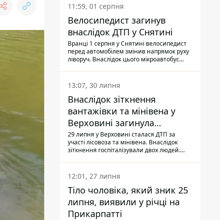
11:59, 01 серпня
Велосипедист загинув
внаслідок ДТП у Снятині
Вранці 1 серпня у Снятині велосипедист
перед автомобілем змінив напрямок руху
ліворуч. Внаслідок цього мікроавтобус
здійснив наїзд на керманича
двоколісного.
13:07, 30 липня
Внаслідок зіткнення
вантажівки та мінівена у
Верховині загинула
пасажирка, водійка - у
29 липня у Верховині сталася ДТП за
участі лісовоза та мінівена. Внаслідок
лікарні
зіткнення госпіталізували двох людей.
Попри зусилля медиків, 79-річна
пасажирка легковика померла у лікарні.
Також травми отримала водійка
12:01, 27 липня
автомобіля.
Тіло чоловіка, який зник 25
липня, виявили у річці на
Прикарпатті