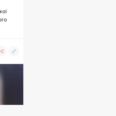
кої
ого