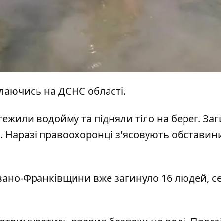
илаючись на
ДСНС області.
тежили водойму та підняли тіло на берег. За
. Наразі правоохоронці з'ясовують обставин
Івано-Франківщини вже загинуло 16 людей, с