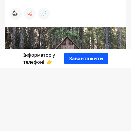
👍
Інформатор у
Завантажити
телефоні
👉
Хоча цьогоріч і скасували Всеукраїнську
прощу до Зарваниці, але у коломиян є
можливість відвідати місце з’явлення
Матері Божої біля Довбушевої криниці