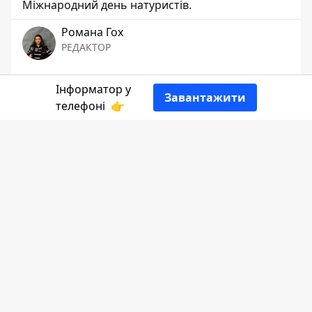
Міжнародний день натуристів.
Романа Гох
РЕДАКТОР
👍
Інформатор у
Завантажити
телефоні
👉
14 червня 2026 року — неділя. 1572-й
день повномасштабного вторгнення рф
в Україну.
Більше про цю дату
розповість
Інформатор Коломия.
Єлисей
жив у IX столітті до нашої ери
на території Ізраїльського царства.
За переказами, Єлисей отримав від Іллі