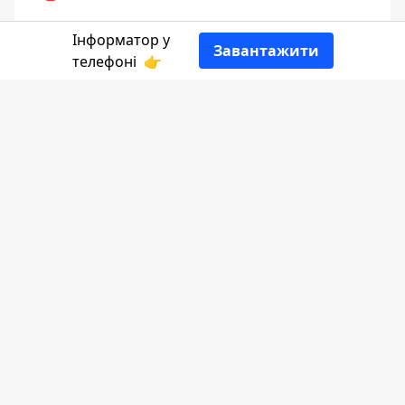
👍
Інформатор у
Завантажити
телефоні
👉
1 червня 2026 року —понеділок. 1559-й
день повномасштабного вторгнення рф
в Україну.
Більше про цю дату
розповість
Інформатор Коломия.
Юстин Філософ
— це видатний
ранньохристиянський святий і мислитель
II століття, який першим вдало поєднав
християнське віровчення з античною
грецькою філософією. Завдяки своїй
освіченості він відкрив у Римі першу