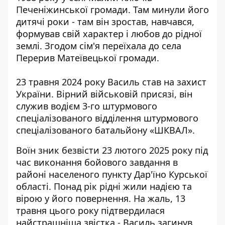
Печеніжинської громади. Там минули його
дитячі роки - там він зростав, навчався,
формував свій характер і любов до рідної
землі. Згодом сім'я переїхала до села
Перерив Матеївецької громади.
23 травня 2024 року Василь став на захист
України. Вірний військовій присязі, він
служив водієм 3-го штурмового
спеціалізованого відділення штурмового
спеціалізованого батальйону «ШКВАЛ».
Воїн зник безвісти 23 лютого 2025 року під
час виконання бойового завдання в
районі населеного пункту Дар'їно Курської
області. Понад рік рідні жили надією та
вірою у його повернення. На жаль, 13
травня цього року підтвердилася
найстрашніша звістка - Василь загинув,