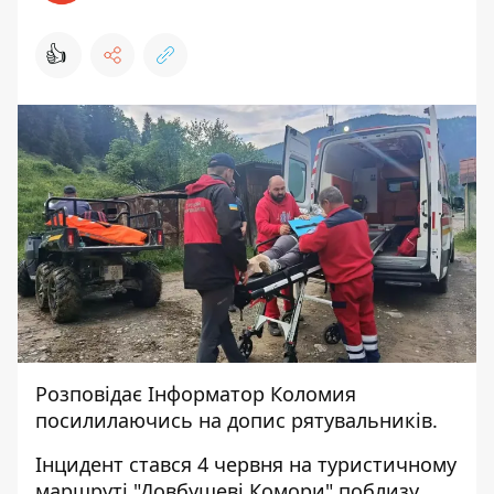
👍
Розповідає
Інформатор Коломия
посилилаючись на
допис
рятувальників.
Інцидент стався 4 червня на туристичному
маршруті "Довбушеві Комори" поблизу