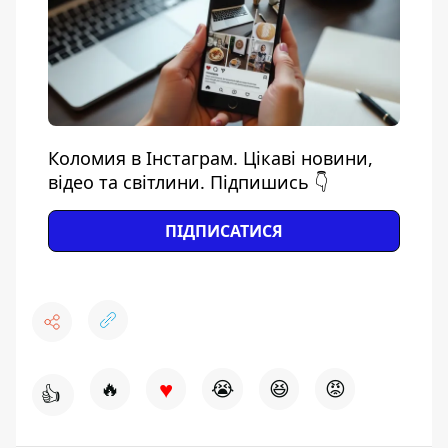
Коломия в Інстаграм. Цікаві новини,
відео та світлини. Підпишись 👇
ПІДПИСАТИСЯ
♥
🔥
😭
😆
😡
👍