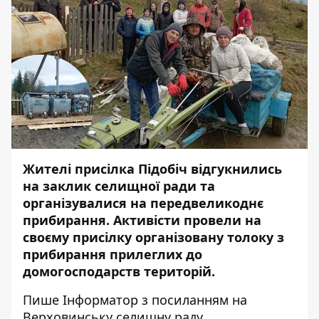
Жителі присілка Підобіч відгукнились
на заклик селищної ради та
організувалися на передвеликоднє
прибирання. Активісти провели на
своєму присілку організовану толоку з
прибирання прилеглих до
домогосподарств територій.
Пише
Інформатор
з посиланням на
Верховинську селищну раду.