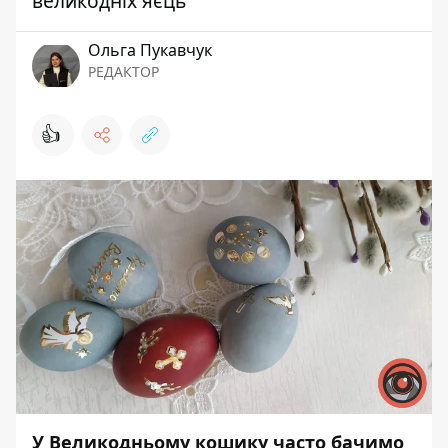
великодніх яєць
Ольга Пукавчук
РЕДАКТОР
👍
У Великодньому кошику часто бачимо