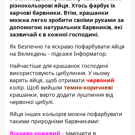
різнокольорові яйця. Хтось фарбує їх
харчові барвники. Втім, крашанки
можна легко зробити своїми руками за
допомогою натуральних барвників, які
зазвичай є в кожної господині.
Як безпечно та яскраво пофарбувати яйця
на Великдень - підкаже
Інформатор
.
Найчастіше для крашанок господині
використовують цибулиння. У ньому
варять яйця, щоб отримати
червоний
колір. Щоб вийшли
темно-коричневі
крашанки, варто додати лушпиння від
червоної цибулі.
Яйця інших кольорів можна пофарбувати
такими природніми барвниками:
Яскраво-рожевий
- замочити в