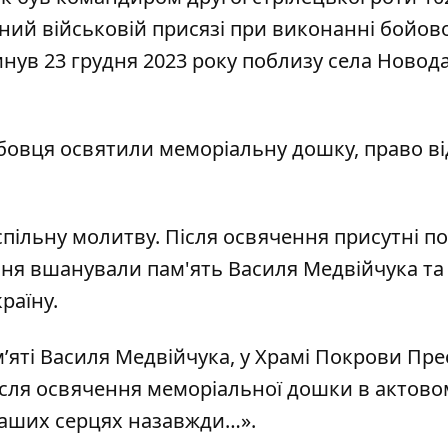
ний військовій присязі при виконанні бойов
инув 23 грудня 2023 року поблизу села Новод
жбовця освятили меморіальну дошку, право в
ільну молитву. Після освячення присутні п
ння вшанували пам'ять Василя Медвійчука та 
раїну.
мʼяті Василя Медвійчука, у Храмі Покрови Пре
ісля освячення меморіальної дошки в актовом
 наших серцях назавжди…».