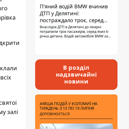
П'яний водій BMW вчинив
ого
ДТП у Делятині:
арівка
постраждало троє, серед
них - дитина
Внаслідок ДТП в Делятині до лікарні
потрапили троє пасажирів, серед яких 6-
річна дитина. Водій автомобіля BMW за
кермом був п'яним, кількість алкоголю в
ідкрити
крові майже у 13,5 раза перевищувала
допустиму норму.
В розділ
оклали
надзвичайні
всіх
новини
святої
АФІША ПОДІЙ У КОЛОМИЇ НА
ТИЖДЕНЬ З 13 ПО 19 ЛИПНЯ
у залі
ДОПОВНЮЄТЬСЯ