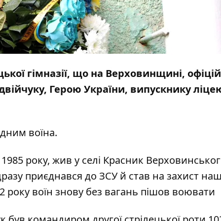
цької гімназії, що на Верховинщині, офіці
війчуку, Герою України, випускнику ліце
дним воїна.
1985 року, жив у селі Красник Верховинсько
одразу приєднався до ЗСУ й став на захист наш
22 року воїн знову без вагань пішов воювати
був командиром другої стрілецької роти 10