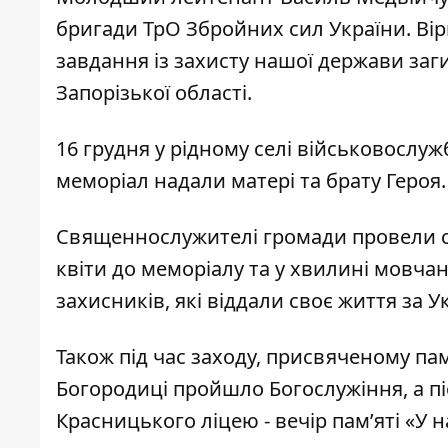
бригади ТрО Збройних сил України. Вір
завдання із захисту нашої держави заг
Запорізької області.
16 грудня у рідному селі військовослу
меморіал надали матері та брату Героя.
Священнослужителі громади провели сп
квіти до меморіалу та у хвилині мовча
захисників, які віддали своє життя за Ук
Також під час заходу, присвяченому па
Богородиці пройшло Богослужіння, а п
Красницького ліцею - вечір памʼяті «У