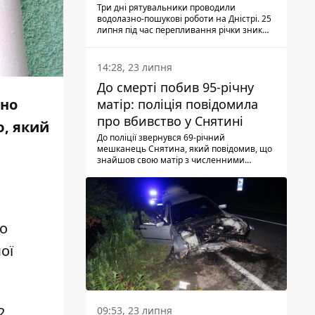
Три дні рятувальники проводили
водолазно-пошукові роботи на Дністрі. 25
липня під час перепливання річки зник
чоловік 2002 року народження. У
понеділок, 27 липня, надзвичайники
виявили тіло.
14:28, 23 липня
До смерті побив 95-річну
йно
матір: поліція повідомила
про вбивство у Снятині
ю, який
До поліції звернувся 69-річний
мешканець Снятина, який повідомив, що
знайшов свою матір з численними
тілесними ушкодженнями. Та, як
з'ясували правоохоронці, ці травми жінці
наніс її син.
го
ої
2
09:53, 23 липня