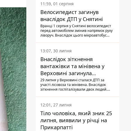
11:59, 01 серпня
Велосипедист загинув
внаслідок ДТП у Снятині
Вранці 1 серпня у Снятині велосипедист
перед автомобілем змінив напрямок руху
ліворуч. Внаслідок цього мікроавтобус
здійснив наїзд на керманича
двоколісного.
13:07, 30 липня
Внаслідок зіткнення
вантажівки та мінівена у
Верховині загинула
пасажирка, водійка - у
29 липня у Верховині сталася ДТП за
участі лісовоза та мінівена. Внаслідок
лікарні
зіткнення госпіталізували двох людей.
Попри зусилля медиків, 79-річна
пасажирка легковика померла у лікарні.
Також травми отримала водійка
12:01, 27 липня
автомобіля.
Тіло чоловіка, який зник 25
липня, виявили у річці на
Прикарпатті