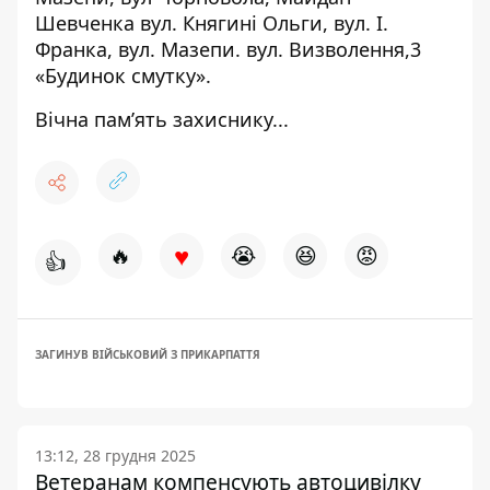
Шевченка вул. Княгині Ольги, вул. І.
Франка, вул. Мазепи. вул. Визволення,3
«Будинок смутку».
Вічна памʼять захиснику...
♥
🔥
😭
😆
😡
👍
ЗАГИНУВ ВІЙСЬКОВИЙ З ПРИКАРПАТТЯ
13:12, 28 грудня 2025
Ветеранам компенсують автоцивілку