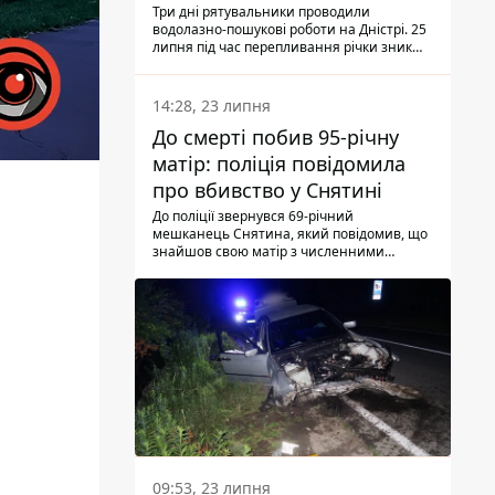
Три дні рятувальники проводили
водолазно-пошукові роботи на Дністрі. 25
липня під час перепливання річки зник
чоловік 2002 року народження. У
понеділок, 27 липня, надзвичайники
виявили тіло.
14:28, 23 липня
До смерті побив 95-річну
матір: поліція повідомила
про вбивство у Снятині
До поліції звернувся 69-річний
мешканець Снятина, який повідомив, що
знайшов свою матір з численними
тілесними ушкодженнями. Та, як
з'ясували правоохоронці, ці травми жінці
наніс її син.
09:53, 23 липня