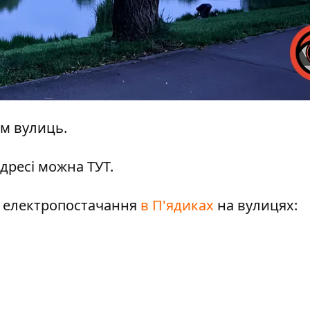
ом вулиць.
адресі можна
ТУТ
.
є електропостачання
в П'ядиках
на вулицях: