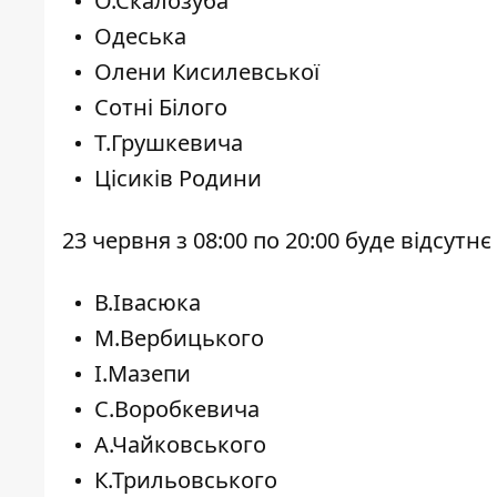
О.Скалозуба
Одеська
Олени Кисилевської
Сотні Білого
Т.Грушкевича
Цісиків Родини
23 червня з 08:00 по 20:00 буде відсут
В.Івасюка
М.Вербицького
І.Мазепи
С.Воробкевича
А.Чайковського
К.Трильовського