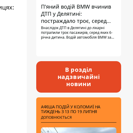
П'яний водій BMW вчинив
ицях:
ДТП у Делятині:
постраждало троє, серед
них - дитина
Внаслідок ДТП в Делятині до лікарні
потрапили троє пасажирів, серед яких 6-
річна дитина. Водій автомобіля BMW за
кермом був п'яним, кількість алкоголю в
крові майже у 13,5 раза перевищувала
допустиму норму.
В розділ
надзвичайні
новини
АФІША ПОДІЙ У КОЛОМИЇ НА
ТИЖДЕНЬ З 13 ПО 19 ЛИПНЯ
ДОПОВНЮЄТЬСЯ