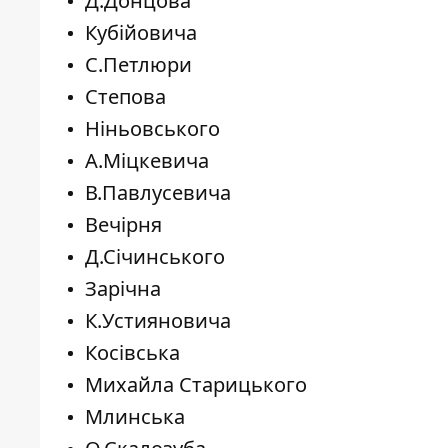
Д.Донцова
Кубійовича
С.Петлюри
Степова
Ніньовського
А.Міцкевича
В.Павлусевича
Вечірня
Д.Січинського
Зарічна
К.Устияновича
Косівська
Михайла Старицького
Млинська