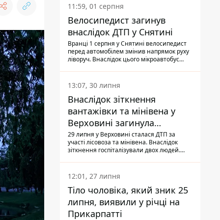
11:59, 01 серпня
Велосипедист загинув
внаслідок ДТП у Снятині
Вранці 1 серпня у Снятині велосипедист
перед автомобілем змінив напрямок руху
ліворуч. Внаслідок цього мікроавтобус
здійснив наїзд на керманича
двоколісного.
13:07, 30 липня
Внаслідок зіткнення
вантажівки та мінівена у
Верховині загинула
пасажирка, водійка - у
29 липня у Верховині сталася ДТП за
участі лісовоза та мінівена. Внаслідок
лікарні
зіткнення госпіталізували двох людей.
Попри зусилля медиків, 79-річна
пасажирка легковика померла у лікарні.
Також травми отримала водійка
12:01, 27 липня
автомобіля.
Тіло чоловіка, який зник 25
липня, виявили у річці на
Прикарпатті