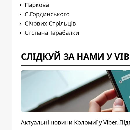
Паркова
С.Гординського
Січових Стрільців
Степана Тарабалки
СЛІДКУЙ ЗА НАМИ У VIB
Актуальні новини Коломиї у Viber. Пі