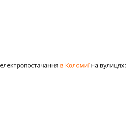
нє електропостачання
в Коломиї
на вулицях: