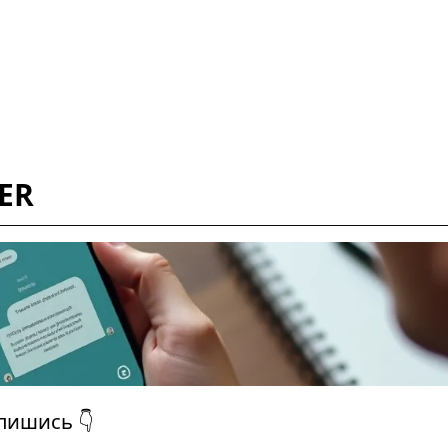
ER
дпишись 👇