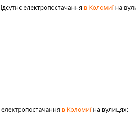
відсутнє електропостачання
в Коломиї
на вул
є електропостачання
в Коломиї
на вулицях: