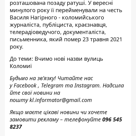
розташована позаду ратуші. У вересні
минулого року її перейменували на честь
Василя Нагірного - коломийського
журналіста, публіциста, краєзнавця,
телерадіоведучого, документаліста,
письменника, який помер 23 травня 2021
року.
До теми:
Вчимо нові назви вулиць
Коломиї
Будьмо на зв’язку! Читайте нас
у
Facebook
,
Telegram
та
Instagram.
Надсила
йте свої новини н
а
пошту
kl.informator@gmail.com
Якщо маєте цікаві новини чи хочете
замовити рекламу – телефонуйте
096 545
8237