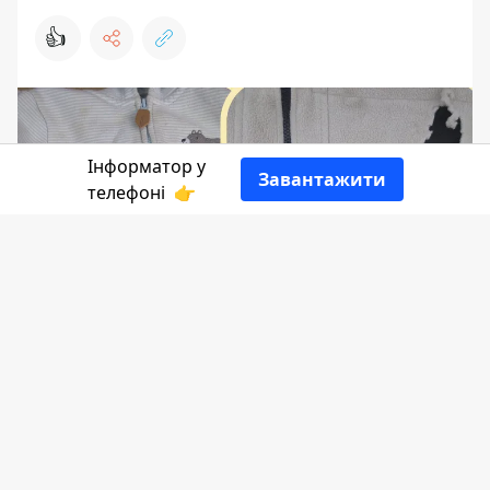
👍
Інформатор у
Завантажити
телефоні
👉
Днями у Коломиї благодійний фонд
"Крокус" отримав гуманітарну
допомогу від місцевих мешканців.
Однак деякий одяг, який принесли
добродії, був зовсім непридатний для