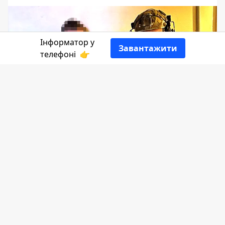
Інформатор у
Завантажити
телефоні
👉
Мешканець обласного центру, який до
виходу на пенсію працював у
пенітенціарній службі, виявився
Інтернет-агітатором за російську
перемогу.
Розповідає
Інформато
р за даними
СБУ
області.