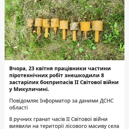
Вчора, 23 квітня працівники частини
піротехнічних робіт знешкодили 8
застарілих боєприпасів ІІ Світової війни
у Микуличині.
Повідомляє
Інформатор
за даними
ДСНС
області
8 ручних гранат часів ІІ Світової війни
виявили на території лісового масиву села