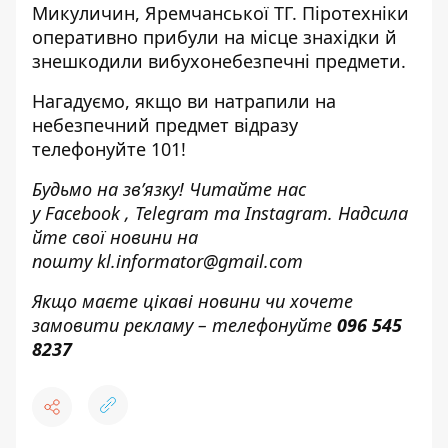
Микуличин, Яремчанської ТГ. Піротехніки
оперативно прибули на місце знахідки й
знешкодили вибухонебезпечні предмети.
Нагадуємо, якщо ви натрапили на
небезпечний предмет відразу
телефонуйте 101!
Будьмо на зв’язку! Читайте нас
у
Facebook
,
Telegram
та
Instagram.
Надсила
йте свої новини н
а
пошту
kl.informator@gmail.com
Якщо маєте цікаві новини чи хочете
замовити рекламу – телефонуйте
096 545
8237