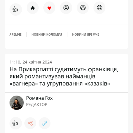
♥
🔥
😭
😆
😡
👍
ЯРЕМЧЕ
НОВИНИ КОЛОМИЯ
НОВИНИ ЯРЕМЧЕ
11:10, 24 квітня 2024
На Прикарпатті судитимуть франківця,
який романтизував найманців
«вагнера» та угруповання «казаків»
Романа Гох
РЕДАКТОР
👍