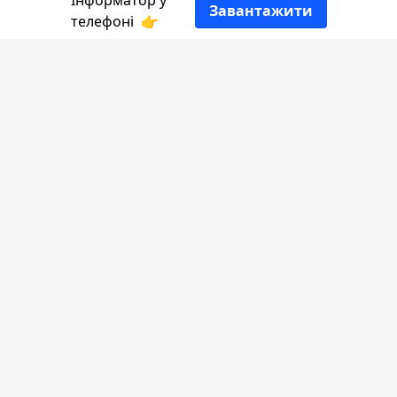
Інформатор у
Завантажити
телефоні
👉
5 років тому журналістка й телеведуча
з Коломиї Марина Максимів написала
свою знамениту авторську пісню
"Коляда". Злободенна й щемка, вона
одразу ж припала до душі українцям. А
після повномасштабного втручання
завібрувала по-новому: ще ближче, ще
емоційніше. Тепер нею вітають
народження Ісуса з сцени, по радіо, в
родинному колі по всій Україні й
далеко за межами нашої славної
Батьківщини.
Історію славної колядки і її авторки