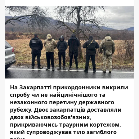
На Закарпатті прикордонники викрили
спробу чи не найцинічнішого та
незаконного перетину державного
рубежу. Двоє закарпатців доставляли
двох військовозобов'язних,
прикриваючись траурним кортежом,
який супроводжував тіло загиблого