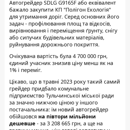
Автогрейдер SDLG G9165F або еквівалент
бажало закупити КП "Полігон Екологія"
для утримання доріг. Серед основних його
задач - профілювання площ та відкосів,
вирівнювання і переміщення ґрунту, снігу
або сипучих будівельних матеріалів,
руйнування дорожнього покриття.
Очікувана вартість була 4 700 000 грн,
єдиний учасник знизив ціну менш як на
1% і переміг.
Цікаво, що в травні 2023 року такий самий
грейдер
придбало
комунальне
підприємство Тульчинської міської ради
за значно нижчою ціною у іншого
постачальника: їм новий автогрейдер
обійшовся
на півтори мільйони
дешевше
- за 3 208 665 грн, а ще на