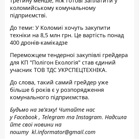
третину менше, ніж готові заплатити у
коломийському комунальному
підприємстві.
До теми:
У Коломиї хочуть закупити
техніки на 8,5 млн грн. Це вартість понад
400 дронів-камікадзе
Переможцем тендерної закупівлі грейдера
для КП "Полігон Екологія" став єдиний
учасник ТОВ ТДС УКРСПЕЦТЕХНІКА.
До слова, такий самий грейдер уже
більше 6 років є у розпорядження
комунального підприємства.
Будьмо на зв’язку! Читайте нас
у
Facebook
,
Telegram
та
Instagram.
Надсила
йте свої новини н
а
пошту
kl.informator@gmail.com