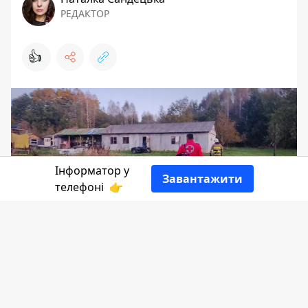
РЕДАКТОР
👍
Інформатор у
Завантажити
телефоні
👉
9 жовтня у селі Грушів Коломийської ТГ
чоловіку викликали карету швидкої
допомоги, але медики застрягли на