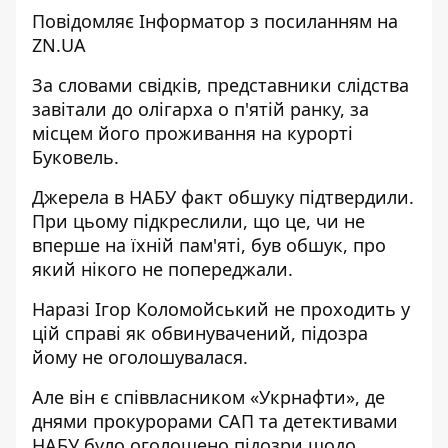
Повідомляє
Інформатор
з посиланням на
ZN.UA
За словами свідків, представники слідства
завітали до олігарха о п'ятій ранку, за
місцем його проживання на курорті
Буковель.
Джерела в НАБУ факт обшуку підтвердили.
При цьому підкреслили, що це, чи не
вперше на їхній пам'яті, був обшук, про
який нікого не попереджали.
Наразі Ігор Коломойський не проходить у
цій справі як обвинувачений, підозра
йому не оголошувалася.
Але він є співвласником «Укрнафти», де
днями прокурорами САП та детективами
НАБУ було оголошено підозри щодо