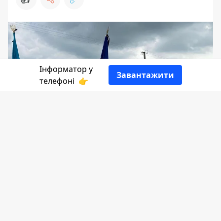
Інформатор у
Завантажити
телефоні
👉
17 вересня Коршівська територіальна
громада прощалася із загиблим на
війні 30-річним Героєм Іваном
Рожковим із Богородичина. Чоловік
загинув при виконанні бойового
завдання 11 вересня.