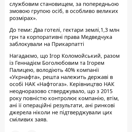
службовим становищем, за попередньою
змовою групою осіб, в особливо великих
розмірах».
До теми:
Два готелі, гектари землі,1,3 млн
грн та корпоративні права Медведчука
заблокували на Прикарпатті
Нагадаємо, що Ігор Коломойський, разом
із Геннадієм Боголюбовим та Ігорем
Палицею, володіють 40% компанії
«Укрнафта», решта належить державі в
особі НАК «Нафтогаз». Керівництво НАК
неодноразово стверджувало, що з 2015
року повністю контролює компанію, втім,
ані її операційні результати, ані ринкові
джерела ніколи не підтверджували цих
сміливих заяв.