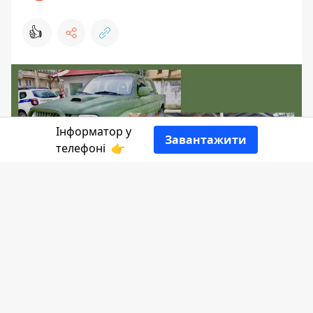
👍
Інформатор у
Завантажити
телефоні
👉
Повнопривідний автомобіль з
підвищеною прохідністю марки
"Mitsubishi" поліцейським Прикарпаття
передали народні обранці. Вже