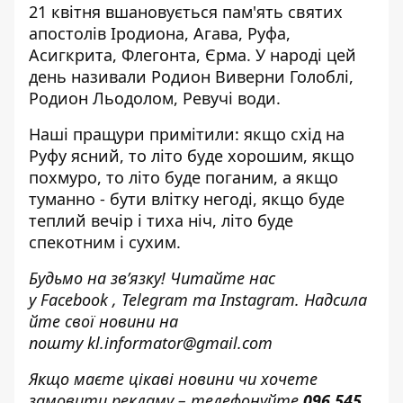
21 квітня вшановується пам'ять святих
апостолів Іродиона, Агава, Руфа,
Асигкрита, Флегонта, Єрма. У народі цей
день називали Родион Виверни Голоблі,
Родион Льодолом, Ревучі води.
Наші пращури примітили: якщо схід на
Руфу ясний, то літо буде хорошим, якщо
похмуро, то літо буде поганим, а якщо
туманно - бути влітку негоді, якщо буде
теплий вечір і тиха ніч, літо буде
спекотним і сухим.
Будьмо на зв’язку! Читайте нас
у
Facebook
,
Telegram
та
Instagram.
Надсила
йте свої новини н
а
пошту
kl.informator@gmail.com
Якщо маєте цікаві новини чи хочете
замовити рекламу – телефонуйте
096 545