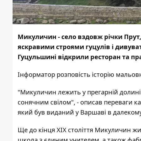
Микуличин - село вздовж річки Прут
яскравими строями гуцулів і дивуват
Гуцульшині відкрили ресторан та пр
Інформатор
розповість історію мальов
"Микуличин лежить у прегарній долині, 
сонячним свілом", - описав переваги к
який був виданий у Варшаві в далекому
Ще до кінця ХІХ століття Микуличин жи
школа з єдиним учителем, а також фабри