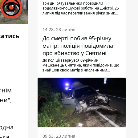
Три дні рятувальники проводили
водолазно-пошукові роботи на Дністрі. 25
липня під час перепливання річки зник
чоловік 2002 року народження. У
понеділок, 27 липня, надзвичайники
виявили тіло.
14:28, 23 липня
ватись
До смерті побив 95-річну
матір: поліція повідомила
про вбивство у Снятині
До поліції звернувся 69-річний
мешканець Снятина, який повідомив, що
знайшов свою матір з численними
тілесними ушкодженнями. Та, як
з'ясували правоохоронці, ці травми жінці
наніс її син.
тнім
ни",
 одна
ька
09:53, 23 липня