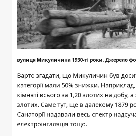
вулиця Микуличина 1930-ті роки. Джерело фот
Варто згадати, що Микуличин був досит
категорії мали 50% знижки. Наприклад,
кімнаті всього за 1,20 злотих на добу, 
злотих. Саме тут, ще в далекому 1879 
Санаторії надавали весь спектр надсуч
електроінгаляція тощо.