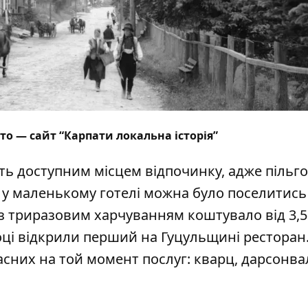
о — сайт “Карпати локальна історія”
ь доступним місцем відпочинку, адже пільго
 у маленькому готелі можна було поселитись
а з триразовим харчуванням коштувало від 3,5
році відкрили перший на Гуцульщині ресторан
асних на той момент послуг: кварц, дарсонва