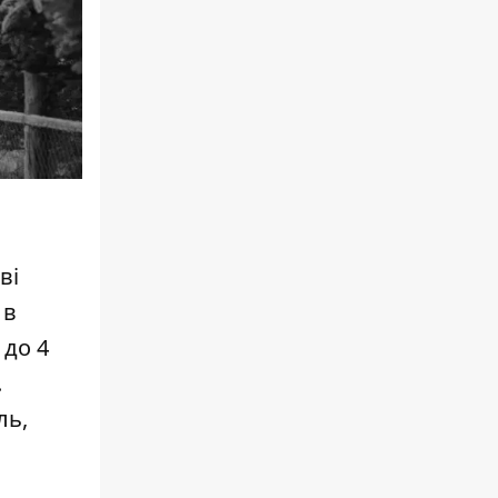
ві
 в
 до 4
.
ль,