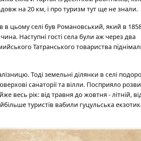
довж на 20 км, і про туризм тут ще не знали.
 в цьому селі був Романовський, який в 1858
ина. Наступні гості села були аж через два
омийського Татранського товариства піднімал
алізницю. Тоді земельні ділянки в селі подор
оверхові санаторії та вілли. Посприяло розви
же весь рік: від травня до жовтня - літній, ві
айбільше туристів вабили гуцульська екзотик