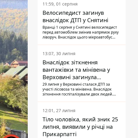
11:59, 01 серпня
Велосипедист загинув
внаслідок ДТП у Снятині
Вранці 1 серпня у Снятині велосипедист
перед автомобілем змінив напрямок руху
ліворуч. Внаслідок цього мікроавтобус
здійснив наїзд на керманича
двоколісного.
13:07, 30 липня
Внаслідок зіткнення
вантажівки та мінівена у
Верховині загинула
пасажирка, водійка - у
29 липня у Верховині сталася ДТП за
участі лісовоза та мінівена. Внаслідок
лікарні
зіткнення госпіталізували двох людей.
Попри зусилля медиків, 79-річна
пасажирка легковика померла у лікарні.
Також травми отримала водійка
12:01, 27 липня
автомобіля.
Тіло чоловіка, який зник 25
липня, виявили у річці на
Прикарпатті