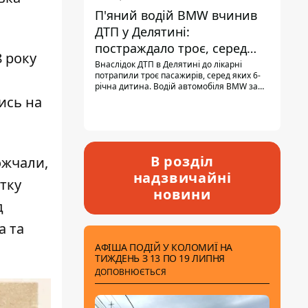
П'яний водій BMW вчинив
ДТП у Делятині:
постраждало троє, серед
 року
них - дитина
Внаслідок ДТП в Делятині до лікарні
потрапили троє пасажирів, серед яких 6-
річна дитина. Водій автомобіля BMW за
кермом був п'яним, кількість алкоголю в
ись на
крові майже у 13,5 раза перевищувала
допустиму норму.
В розділ
ожчали,
надзвичайні
тку
новини
д
а та
АФІША ПОДІЙ У КОЛОМИЇ НА
ТИЖДЕНЬ З 13 ПО 19 ЛИПНЯ
ДОПОВНЮЄТЬСЯ