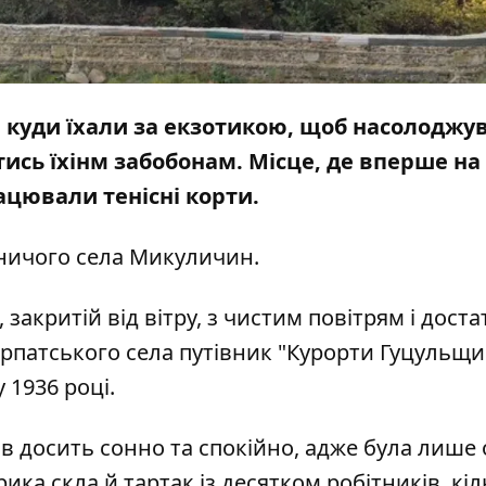
, куди їхали за екзотикою, щоб насолоджу
ись їхінм забобонам. Місце, де вперше на
ацювали тенісні корти.
ничого села Микуличин.
закритій від вітру, з чистим повітрям і доста
арпатського села путівник "Курорти Гуцульщи
 1936 році.
в досить сонно та спокійно, адже була лише
ка скла й тартак із десятком робітників, кіл