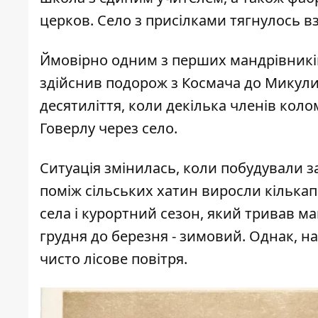
церков. Село з присілками тягнулось вз
Ймовірно одним з перших мандрівників
здійснив подорож з Космача до Микулич
десятиліття, коли декілька членів кол
Говерлу через село.
Ситуація змінилась, коли побудували з
поміж сільських хатин виросли кількап
села і курортний сезон, який тривав май
грудня до березня - зимовий. Однак, н
чисто лісове повітря.