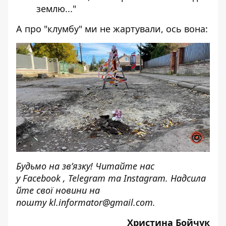
землю..."
А про "клумбу" ми не жартували, ось вона:
Будьмо на зв’язку! Читайте нас
у
Facebook
,
Telegram
та
Instagram.
Надсила
йте свої новини н
а
пошту
kl.informator@gmail.com
.
Христина Бойчук