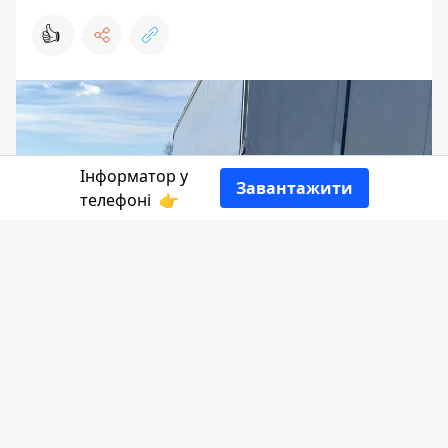
👍
Інформатор у
Завантажити
телефоні
👉
Сьогодні, 20 жовтня, у селі Тулуків
Заболотівської громади сталася
смертельна аварія.
Дізнавався
Інформатор
.