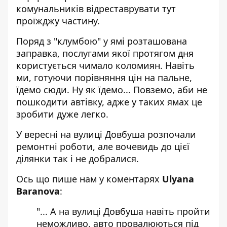
комунальників відреставрувати тут
проїжджу частину.
Поряд з "клумбою" у ямі розташована
заправка, послугами якої протягом дня
користується чимало коломиян. Навіть
ми, готуючи
порівняння цін на пальне
,
їдемо сюди. Ну як їдемо... Повземо, аби не
пошкодити автівку, адже у таких ямах це
зробити дуже легко.
У вересні
на вулиці Довбуша розпочали
ремонтні роботи
, але вочевидь до цієї
ділянки так і не добралися.
Ось що пише нам у коментарях
Ulyana
Baranova
:
"... А на вулиці Довбуша навіть пройти
неможливо, авто провалюються під