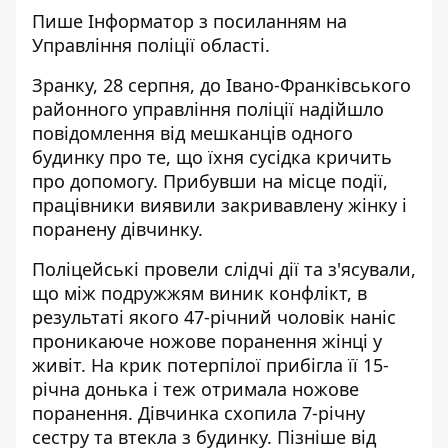
Пише
Інформатор
з
посиланням
на
Управління поліції області.
Зранку, 28 серпня, до Івано-Франківського
районного управління поліції надійшло
повідомлення від мешканців одного
будинку про те, що їхня сусідка кричить
про допомогу. Прибувши на місце події,
працівники виявили закривавлену жінку і
поранену дівчинку.
Поліцейські провели слідчі дії та з'ясували,
що між подружжям виник конфлікт, в
результаті якого 47-річний чоловік наніс
проникаюче ножове поранення жінці у
живіт. На крик потерпілої прибігла її 15-
річна донька і теж отримала ножове
поранення. Дівчинка схопила 7-річну
сестру та втекла з будинку. Пізніше від