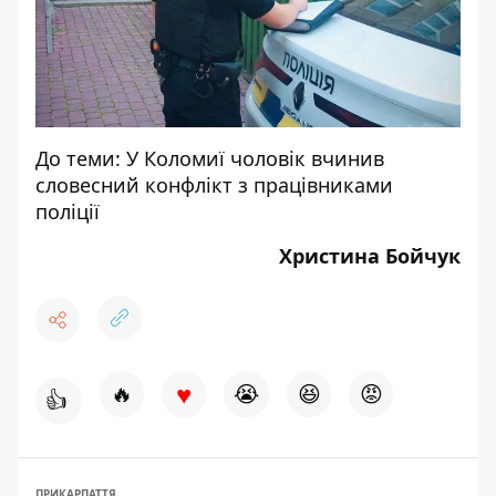
До теми:
У Коломиї чоловік вчинив
словесний конфлікт з працівниками
поліції
Христина Бойчук
♥
🔥
😭
😆
😡
👍
ПРИКАРПАТТЯ