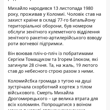
Михайло народився 13 листопада 1980
року, проживав у Коломиї. Чоловік став на
захист країни в складі 77-го батальйону
територіальної оборони, був номером
обслуги зенітного кулеметного відділення
зенітного ракетно-артилерійського взводу
роти вогневої підтримки.
Він воював пліч-о-пліч із побратимами
Сергієм Томащуком та Ігорем Ілюком, які
загинули 28 січня. Та, на жаль, 19 лютого
став до небесного строю разом з ними.
Коломийсбка громада з тугою на душі
зустрічала скорботний кортеж з тілом
військового. Смерть Михайла
Дрогомирецького – це велика втрата для
всіх коломиян. Попрощатися з воїном