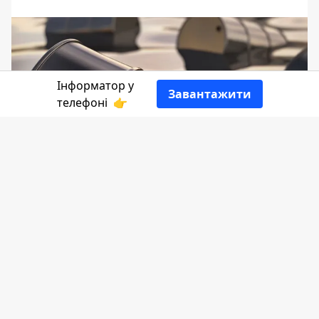
Інформатор у
Завантажити
телефоні
👉
Суд скасував рішення та визнанав
недійсним спеціальний дозвіл на
користування надрами одного з
нафтогазових родовищ Прикарпаття.
Інформатор
ділиться деталями,
посилаючись н
а прокуратуру області.