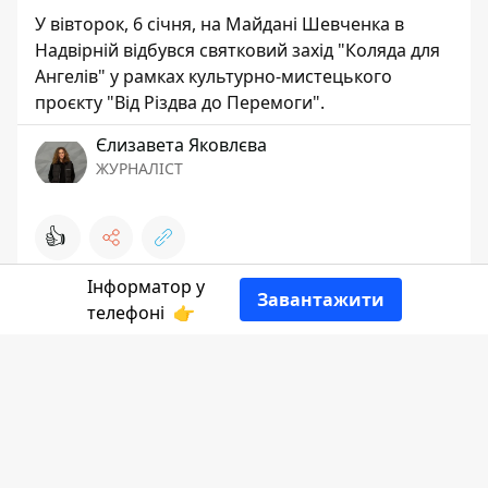
У вівторок, 6 січня, на Майдані Шевченка в
Надвірній відбувся святковий захід "Коляда для
Ангелів" у рамках культурно-мистецького
проєкту "Від Різдва до Перемоги".
Єлизавета Яковлєва
ЖУРНАЛІСТ
👍
Інформатор у
Завантажити
телефоні
👉