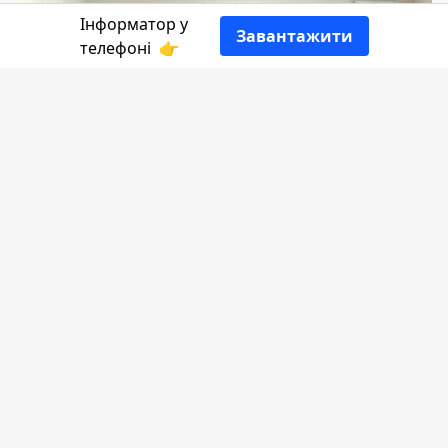
Інформатор у
Завантажити
телефоні
👉
Щорічно 4 липня в Україні
відзначається День Національної
поліції. Сьогодні у Коломийському
відділі поліції грамотами та подяками
відзначили кращих працівників.
Розповідає
Інформатор.
На нагородженні були присутні голова
військової адміністрації Любомир Глушков
та заступник міського голови Зоряна