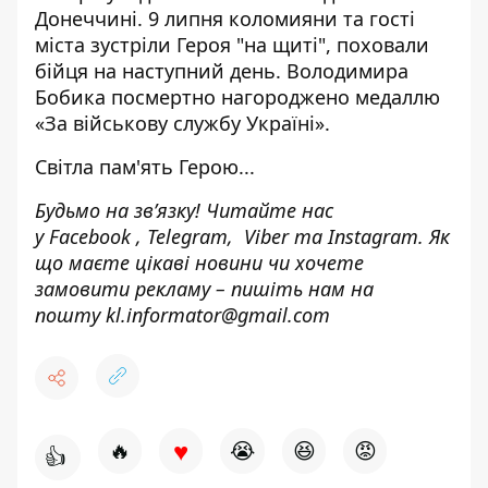
Донеччині. 9 липня коломияни та гості
міста зустріли Героя "на щиті", поховали
бійця на наступний день. Володимира
Бобика посмертно нагороджено медаллю
«За військову службу Україні».
Світла пам'ять Герою...
Будьмо на зв’язку! Читайте нас
у
Facebook
,
Telegram,
Viber
та
Instagram.
Як
що маєте цікаві новини чи хочете
замовити рекламу – пишіть нам на
пошту
kl.informator@gmail.com
♥
🔥
😭
😆
😡
👍