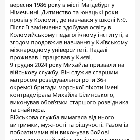
вересня 1986 року в місті Магдебург у
Німеччині. Дитинство та юнацькі роки
провів у Коломиї, де навчався у школі №9.
Після її закінчення здобував освіту в
Коломийському педагогічному інституті, а
згодом продовжив навчання у Київському
міжнародному університеті. Надалі
проживав і працював у Києві.
9 грудня 2024 року Михайла призвали на
військову службу. Він служив старшим
матросом розвідувальної роти 36-ї
окремої бригади морської піхоти імені
контрадмірала Михайла Білинського,
виконував обов’язки старшого розвідника
та снайпера.
Військова служба вимагала від нього
витримки, мужності та рішучості. Разом із
побратимами він виконував бойові
завдання на найнебезпечніших напрямках