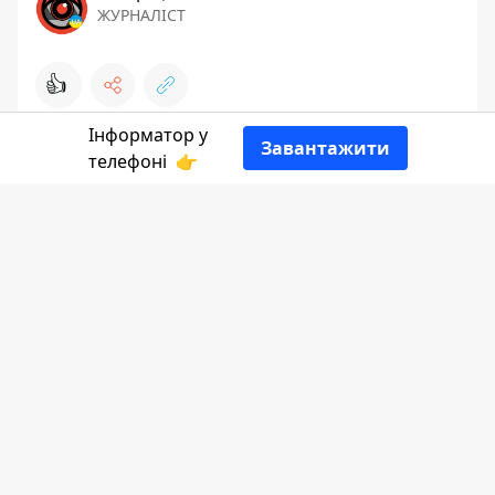
ЖУРНАЛІСТ
👍
Інформатор у
Завантажити
телефоні
👉
Розповідає
Інформатор Коломия
посилаючись на
допис
поліції.