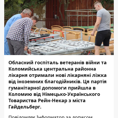
Обласний госпіталь ветеранів війни та
Коломийська центральна районна
лікарня отримали нові лікарняні ліжка
від іноземних благодійників. Ця партія
гуманітарної допомоги прийшла в
Коломию від Німецько-Українського
Товариства Рейн-Некар з міста
Гайдельберг.
Повідомляє
Інформатор
за
дописом