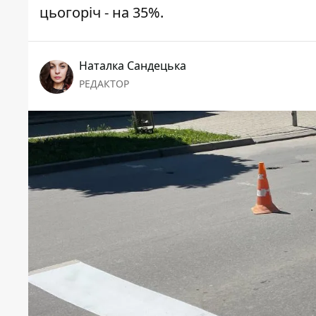
цьогоріч - на 35%.
Наталка Сандецька
РЕДАКТОР