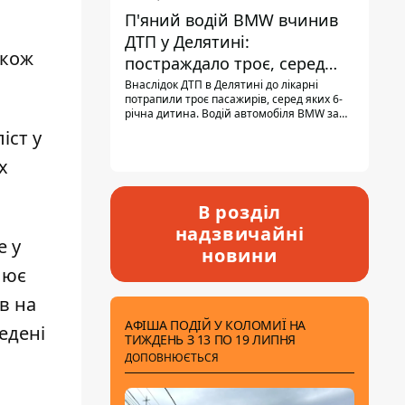
П'яний водій BMW вчинив
ДТП у Делятині:
акож
постраждало троє, серед
них - дитина
Внаслідок ДТП в Делятині до лікарні
потрапили троє пасажирів, серед яких 6-
річна дитина. Водій автомобіля BMW за
кермом був п'яним, кількість алкоголю в
іст у
крові майже у 13,5 раза перевищувала
допустиму норму.
х
В розділ
надзвичайні
е у
новини
лює
в на
АФІША ПОДІЙ У КОЛОМИЇ НА
едені
ТИЖДЕНЬ З 13 ПО 19 ЛИПНЯ
ДОПОВНЮЄТЬСЯ