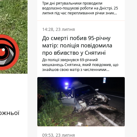
Три дні рятувальники проводили
водолазно-пошукові роботи на Дністрі. 25
липня під час перепливання річки зник
чоловік 2002 року народження. У
понеділок, 27 липня, надзвичайники
виявили тіло.
14:28, 23 липня
До смерті побив 95-річну
матір: поліція повідомила
про вбивство у Снятині
До поліції звернувся 69-річний
мешканець Снятина, який повідомив, що
знайшов свою матір з численними
тілесними ушкодженнями. Та, як
з'ясували правоохоронці, ці травми жінці
наніс її син.
ожньої
09:53, 23 липня