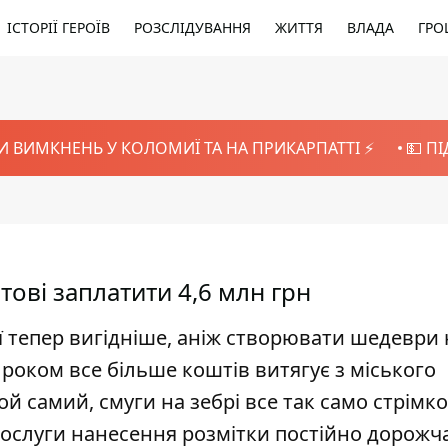
ІСТОРІЇ ГЕРОЇВ
РОЗСЛІДУВАННЯ
ЖИТТЯ
ВЛАДА
ГРО
И ВИМКНЕНЬ У КОЛОМИЇ ТА НА ПРИКАРПАТТІ ⚡️
💵 П
отові заплатити 4,6 млн грн
тепер вигідніше, аніж створювати шедеври 
 роком все більше коштів витягує з міського
й самий, смуги на зебрі все так само стрімко
 послуги нанесення розмітки постійно дорожч