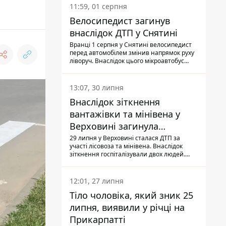
11:59, 01 серпня
Велосипедист загинув
внаслідок ДТП у Снятині
Вранці 1 серпня у Снятині велосипедист
перед автомобілем змінив напрямок руху
ліворуч. Внаслідок цього мікроавтобус
здійснив наїзд на керманича
двоколісного.
13:07, 30 липня
Внаслідок зіткнення
вантажівки та мінівена у
Верховині загинула
пасажирка, водійка - у
29 липня у Верховині сталася ДТП за
участі лісовоза та мінівена. Внаслідок
лікарні
зіткнення госпіталізували двох людей.
Попри зусилля медиків, 79-річна
пасажирка легковика померла у лікарні.
Також травми отримала водійка
12:01, 27 липня
автомобіля.
Тіло чоловіка, який зник 25
липня, виявили у річці на
Прикарпатті