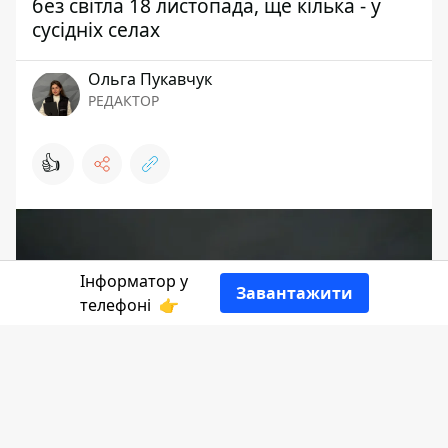
без світла 18 листопада, ще кілька - у
сусідніх селах
Ольга Пукавчук
РЕДАКТОР
👍
Інформатор у
Завантажити
телефоні
👉