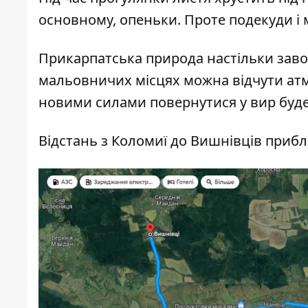
основному, опеньки. Проте подекуди і
Прикарпатська природа настільки завор
мальовничих місцях можна відчути атмо
новими силами повернутися у вир буде
Відстань з Коломиї до Вишнівців прибли