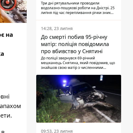
Три дні рятувальники проводили
водолазно-пошукові роботи на Дністрі. 25
липня під час перепливання річки зник
чоловік 2002 року народження. У
понеділок, 27 липня, надзвичайники
виявили тіло.
14:28, 23 липня
ює на
До смерті побив 95-річну
матір: поліція повідомила
про вбивство у Снятині
ка
До поліції звернувся 69-річний
мешканець Снятина, який повідомив, що
знайшов свою матір з численними
тілесними ушкодженнями. Та, як
з'ясували правоохоронці, ці травми жінці
наніс її син.
овні
запахом
ети.
 в
09:53, 23 липня