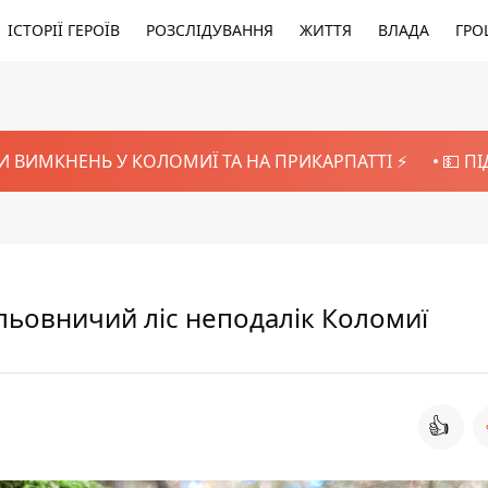
ІСТОРІЇ ГЕРОЇВ
РОЗСЛІДУВАННЯ
ЖИТТЯ
ВЛАДА
ГРО
И ВИМКНЕНЬ У КОЛОМИЇ ТА НА ПРИКАРПАТТІ ⚡️
💵 П
альовничий ліс неподалік Коломиї
👍