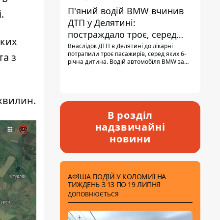
П'яний водій BMW вчинив
.
ДТП у Делятині:
постраждало троє, серед
аких
них - дитина
Внаслідок ДТП в Делятині до лікарні
потрапили троє пасажирів, серед яких 6-
та з
річна дитина. Водій автомобіля BMW за
кермом був п'яним, кількість алкоголю в
крові майже у 13,5 раза перевищувала
допустиму норму.
 хвилин.
В розділ
надзвичайні
новини
АФІША ПОДІЙ У КОЛОМИЇ НА
ТИЖДЕНЬ З 13 ПО 19 ЛИПНЯ
ДОПОВНЮЄТЬСЯ