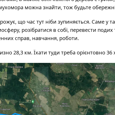
 мухомора можна знайти, тож будьте обережні
ожує, що час тут ніби зупиняється. Саме у т
сферу, розібратися в собі, перевести подих 
нних справ, навчання, роботи.
зно 28,3 км. Їхати туди треба орієнтовно 36