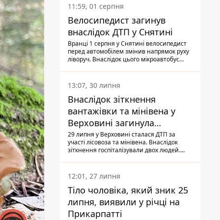
11:59, 01 серпня
Велосипедист загинув
внаслідок ДТП у Снятині
Вранці 1 серпня у Снятині велосипедист
перед автомобілем змінив напрямок руху
ліворуч. Внаслідок цього мікроавтобус
здійснив наїзд на керманича
двоколісного.
13:07, 30 липня
Внаслідок зіткнення
вантажівки та мінівена у
Верховині загинула
пасажирка, водійка - у
29 липня у Верховині сталася ДТП за
участі лісовоза та мінівена. Внаслідок
лікарні
зіткнення госпіталізували двох людей.
Попри зусилля медиків, 79-річна
пасажирка легковика померла у лікарні.
Також травми отримала водійка
12:01, 27 липня
автомобіля.
Тіло чоловіка, який зник 25
липня, виявили у річці на
Прикарпатті