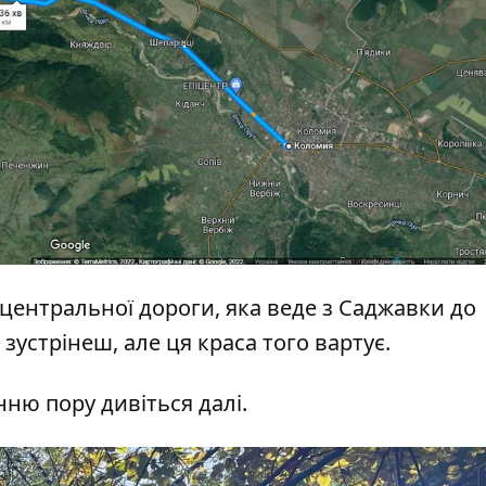
центральної дороги, яка веде з Саджавки до
устрінеш, але ця краса того вартує.
ню пору дивіться далі.