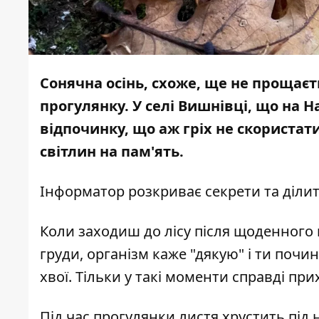
Сонячна осінь, схоже, ще не прощаєть
прогулянку. У селі Вишнівці, що на Н
відпочинку, що аж гріх не скористат
світлин на пам'ять.
Інформатор
розкриває секрети та ділит
Коли заходиш до лісу після щоденного п
груди, організм каже "дякую" і ти поч
хвої. Тільки у такі моменти справді пр
Під час прогулянки листя хрустить під 