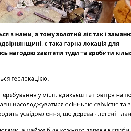
ся з нами, а тому золотий ліс так і заман
адвірнянщині, є така гарна локація для
ись нагодою завітати туди та зробити кіль
ься геолокацією.
еребування у місті, вдихаєш те повітря на п
инаєш насолоджуватися осінньою свіжістю та 
иходить усвідомлення, що дерева - легені план
ногами, а майже біля кожного дерева є гриби,