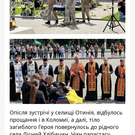
Опісля зустрічі у селищі Отинія, відбулось
прощання і в Коломиї, а далі, тіло
загиблого Героя повернулось до рідного
села Лісний Хлібичин. Чин парастасу