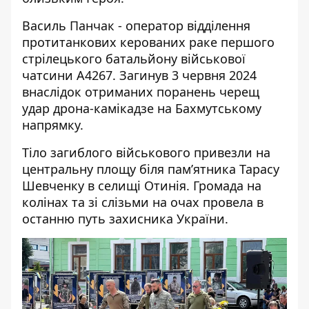
Василь Панчак - оператор відділення
протитанкових керованих раке першого
стрілецького батальйону військової
чатсини А4267. Загинув 3 червня 2024
внаслідок отриманих поранень черещ
удар дрона-камікадзе на Бахмутському
напрямку.
Тіло загиблого військового привезли на
центральну площу біля памʼятника Тарасу
Шевченку в селищі Отинія. Громада на
колінах та зі слізьми на очах провела в
останню путь захисника України.