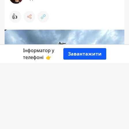
👍
Інформатор у
Завантажити
телефоні
👉
Наступної сесії депутати Коломийської
міської ради голосуватимуть за
питання оплати праці голові у 2024 році.
Наразі у проєкті рішення йдеться про