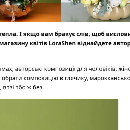
тепла. І якщо вам бракує слів, щоб вислов
і магазину квітів LoraShen віднайдете авто
мах, авторські композиції для чоловіків, жін
ете обрати композицію в глечику, марокканськ
 вазі або ж без.