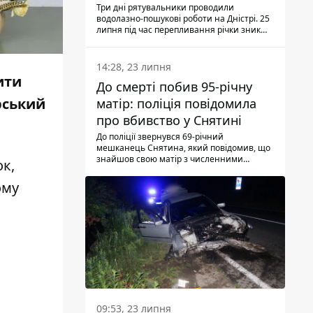
Три дні рятувальники проводили
водолазно-пошукові роботи на Дністрі. 25
липня під час перепливання річки зник
чоловік 2002 року народження. У
понеділок, 27 липня, надзвичайники
виявили тіло.
14:28, 23 липня
ити
До смерті побив 95-річну
рський
матір: поліція повідомила
про вбивство у Снятині
До поліції звернувся 69-річний
мешканець Снятина, який повідомив, що
знайшов свою матір з численними
ок,
тілесними ушкодженнями. Та, як
з'ясували правоохоронці, ці травми жінці
ому
наніс її син.
09:53, 23 липня