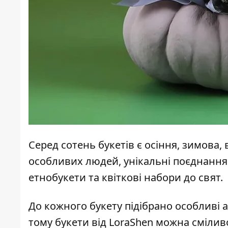
Серед сотень букетів є осіння, зимова, 
особливих людей, унікальні поєднання з
етнобукети та квіткові набори до свят.
До кожного букету підібрано особливі а
тому букети від LoraShen можна смілив