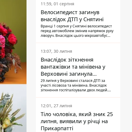
11:59, 01 серпня
Велосипедист загинув
внаслідок ДТП у Снятині
Вранці 1 серпня у Снятині велосипедист
перед автомобілем змінив напрямок руху
ліворуч. Внаслідок цього мікроавтобус
здійснив наїзд на керманича
двоколісного.
13:07, 30 липня
Внаслідок зіткнення
вантажівки та мінівена у
Верховині загинула
пасажирка, водійка - у
29 липня у Верховині сталася ДТП за
участі лісовоза та мінівена. Внаслідок
лікарні
зіткнення госпіталізували двох людей.
Попри зусилля медиків, 79-річна
пасажирка легковика померла у лікарні.
Також травми отримала водійка
12:01, 27 липня
автомобіля.
Тіло чоловіка, який зник 25
липня, виявили у річці на
Прикарпатті