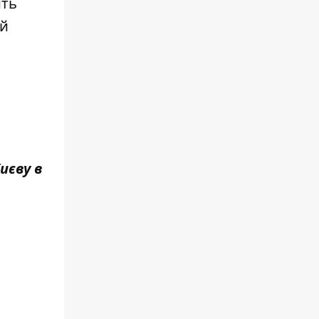
ить
ий
иєву в