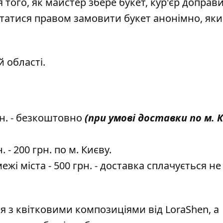
я того, як майстер збере букет, кур'єр доправ
статися правом замовити букет анонімно, як
й області.
рн. - безкоштовно
(при умові доставки по м. К
- 200 грн. по м. Києву.
ежі міста - 500 грн. - доставка сплачується не
я з квітковими композиціями від LoraShen, а