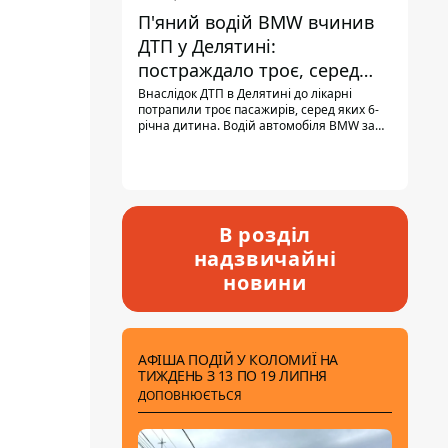
П'яний водій BMW вчинив
ДТП у Делятині:
постраждало троє, серед
них - дитина
Внаслідок ДТП в Делятині до лікарні
потрапили троє пасажирів, серед яких 6-
річна дитина. Водій автомобіля BMW за
кермом був п'яним, кількість алкоголю в
крові майже у 13,5 раза перевищувала
допустиму норму.
В розділ
надзвичайні
новини
АФІША ПОДІЙ У КОЛОМИЇ НА
ТИЖДЕНЬ З 13 ПО 19 ЛИПНЯ
ДОПОВНЮЄТЬСЯ