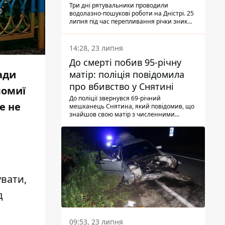
Три дні рятувальники проводили
водолазно-пошукові роботи на Дністрі. 25
липня під час перепливання річки зник
чоловік 2002 року народження. У
понеділок, 27 липня, надзвичайники
виявили тіло.
14:28, 23 липня
До смерті побив 95-річну
ади
матір: поліція повідомила
про вбивство у Снятині
ломиї
До поліції звернувся 69-річний
е не
мешканець Снятина, який повідомив, що
знайшов свою матір з численними
тілесними ушкодженнями. Та, як
з'ясували правоохоронці, ці травми жінці
наніс її син.
увати,
д
09:53, 23 липня