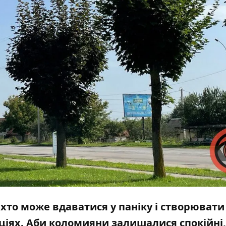
хто може вдаватися у паніку і створювати
ціях. Аби коломияни залишалися спокійні,