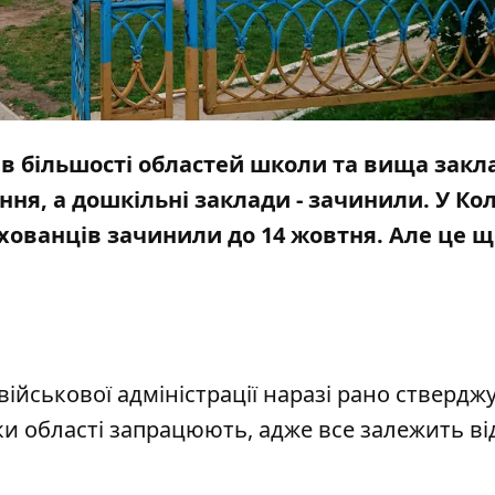
 в більшості областей школи та вища закл
ня, а дошкільні заклади - зачинили. У Ко
ихованців зачинили до 14 жовтня. Але це щ
ійськової адміністрації наразі рано ствердж
ки області запрацюють, адже все залежить ві