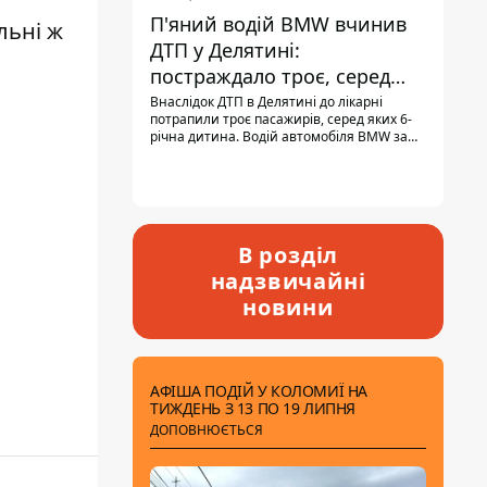
П'яний водій BMW вчинив
льні ж
ДТП у Делятині:
постраждало троє, серед
них - дитина
Внаслідок ДТП в Делятині до лікарні
потрапили троє пасажирів, серед яких 6-
річна дитина. Водій автомобіля BMW за
кермом був п'яним, кількість алкоголю в
крові майже у 13,5 раза перевищувала
допустиму норму.
В розділ
надзвичайні
новини
АФІША ПОДІЙ У КОЛОМИЇ НА
ТИЖДЕНЬ З 13 ПО 19 ЛИПНЯ
ДОПОВНЮЄТЬСЯ