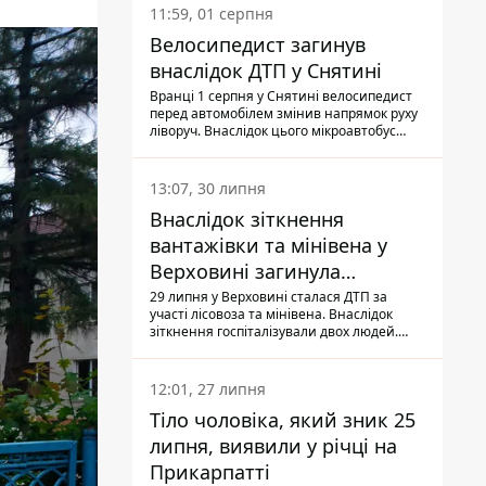
11:59, 01 серпня
Велосипедист загинув
внаслідок ДТП у Снятині
Вранці 1 серпня у Снятині велосипедист
перед автомобілем змінив напрямок руху
ліворуч. Внаслідок цього мікроавтобус
здійснив наїзд на керманича
двоколісного.
13:07, 30 липня
Внаслідок зіткнення
вантажівки та мінівена у
Верховині загинула
пасажирка, водійка - у
29 липня у Верховині сталася ДТП за
участі лісовоза та мінівена. Внаслідок
лікарні
зіткнення госпіталізували двох людей.
Попри зусилля медиків, 79-річна
пасажирка легковика померла у лікарні.
Також травми отримала водійка
12:01, 27 липня
автомобіля.
Тіло чоловіка, який зник 25
липня, виявили у річці на
Прикарпатті