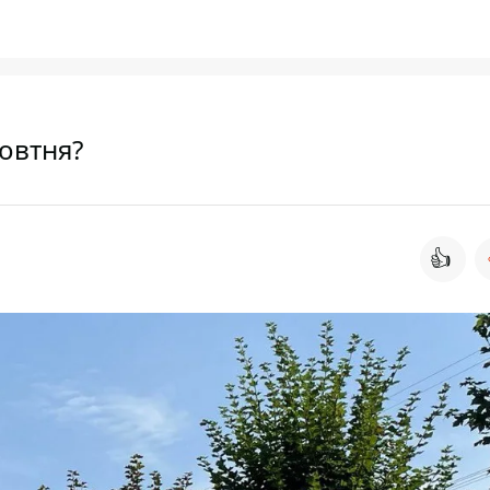
жовтня?
👍