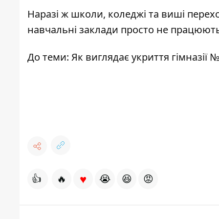
Наразі ж школи, коледжі та виші перех
навчальні заклади просто не працюють
До теми:
Як виглядає укриття гімназії 
♥
👍
🔥
😭
😆
😡