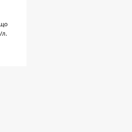
кщо
/л.