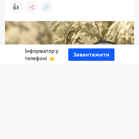
👍
Інформатор у
Завантажити
телефоні
👉
Зареєстровано новий законопроект,
яким хочуть розширити перелік осіб,
що мають право на відстрочку від
мобілізації, а саме звільнити від
служби частину волонтерів.