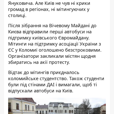
Януковича. Але Київ не чув ні крики
громад в регіонах, ні мітингуючих у
столиці.
Після зібрання на Вічевому Майдані до
Києва відправили перші автобуси на
підтримку київського Євромайдану.
Мітинги на підтримку асоціації України з
ЄС у Коломиї оголошено безстроковими.
Організатори закликали містян щодня
збиратись на акії протесту.
Відтак до мітингів приєдналось
коломийське студентство. Також студенти
були під стінами ДАІ і вимагали, щоб ті
відпускали автобуси на Київ.