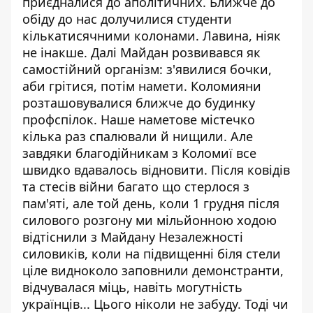
приєдналися до аполітичних. Ближче до
обіду до нас долучилися студенти
кількатисячними колонами. Лавина, ніяк
не інакше. Далі Майдан розвивався як
самостійний організм: з'явилися бочки,
аби грітися, потім намети. Коломияни
розташовувалися ближче до будинку
профспілок. Наше наметове містечко
кілька раз спалювали й нищили. Але
завдяки благодійникам з Коломиї все
швидко вдавалось відновити. Після ковідів
та стесів війни багато що стерлося з
пам'яті, але той день, коли 1 грудня після
силового розгону ми мільйонною ходою
відтіснили з Майдану Незалежності
силовиків, коли на підвищенні біля стели
ціле видноколо заповнили демонстранти,
відчувалася міць, навіть могутність
українців... Цього ніколи не забуду. Тоді чи