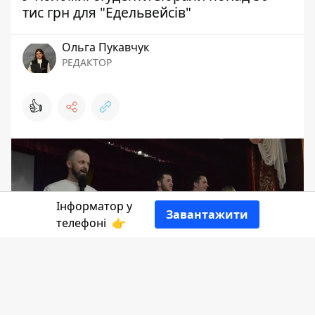
тис грн для "Едельвейсів"
Ольга Пукавчук
РЕДАКТОР
👍
Інформатор у
Завантажити
телефоні
👉