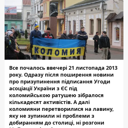
Все почалось ввечері 21 листопада 2013
року. Одразу після поширення новини
про призупинення підписання Угоди
асоціації України з ЄС під
коломийською ратушею зібралося
кількадесят активістів. А далі
коломияни перетворилися на лавину,
яку не зупинили ні проблеми з
добиранням до столиці, ні розгони