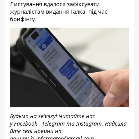
Листування вдалося зафіксувати
журналістам
видання Галка, під час
брифінгу.
Будьмо на зв’язку! Читайте нас
у
Facebook
,
Telegram
та
Instagram.
Надсила
йте свої новини н
а
пошту
kl.informator@gmail.com