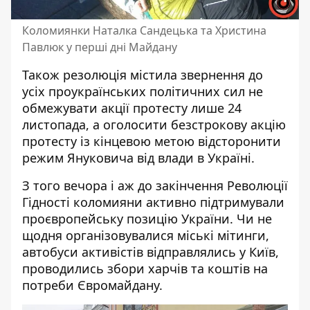
Коломиянки Наталка Сандецька та Христина
Павлюк у перші дні Майдану
Також резолюція містила звернення до
усіх проукраїнських політичних сил не
обмежувати акції протесту лише 24
листопада, а оголосити безстрокову акцію
протесту із кінцевою метою відсторонити
режим Януковича від влади в Україні.
З того вечора і аж до закінчення Революції
Гідності коломияни активно підтримували
проєвропейську позицію України. Чи не
щодня організовувалися міські мітинги,
автобуси активістів відправлялись у Київ,
проводились збори харчів та коштів на
потреби Євромайдану.