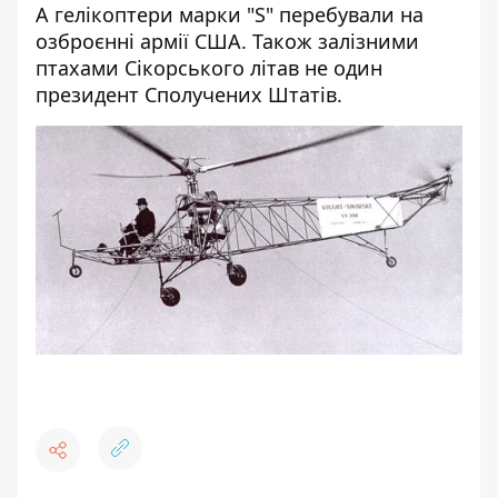
А гелікоптери марки "S" перебували на
озброєнні армії США. Також залізними
птахами Сікорського літав не один
президент Сполучених Штатів.