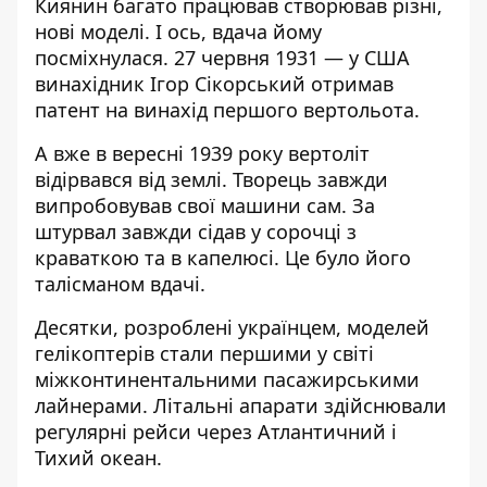
Киянин багато працював створював різні,
нові моделі. І ось, вдача йому
посміхнулася. 27 червня 1931 — у США
винахідник Ігор Сікорський отримав
патент на винахід першого вертольота.
А вже в вересні 1939 року вертоліт
відірвався від землі. Творець завжди
випробовував свої машини сам. За
штурвал завжди сідав у сорочці з
краваткою та в капелюсі. Це було його
талісманом вдачі.
Десятки, розроблені українцем, моделей
гелікоптерів стали першими у світі
міжконтинентальними пасажирськими
лайнерами. Літальні апарати здійснювали
регулярні рейси через Атлантичний і
Тихий океан.