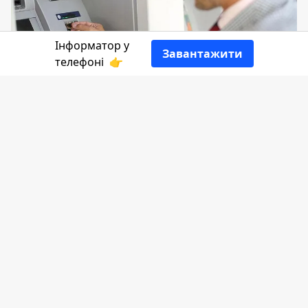
Інформатор у
Завантажити
телефоні
👉
27 червня - останній понеділок червня у
2022 році.
178-й день року та
124-й день
війни Росії проти України. Цього дня
відзначаємо кілька цікавих свят.
Що святкуємо сьогодні - розповість
Інформатор
.
Віряни вшановують пам'ять
святого
пророка Єлисея.
В цей день
продовжували сіяти гречку. Щоб врожай