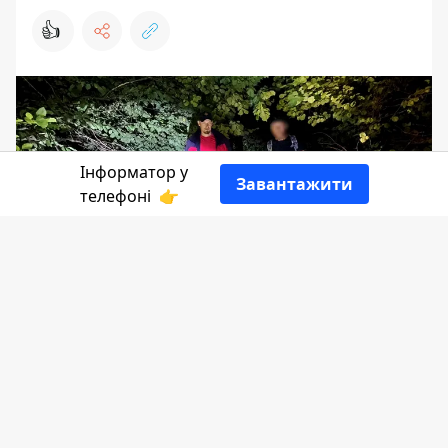
👍
Інформатор у
Завантажити
телефоні
👉
Вчора, 1 серпня, надзвичайники
допомогли з транспортуванням
травмованої жінки, а також розшукали
заблукалого чоловіка в лісовому масиві
села Вовчинці.