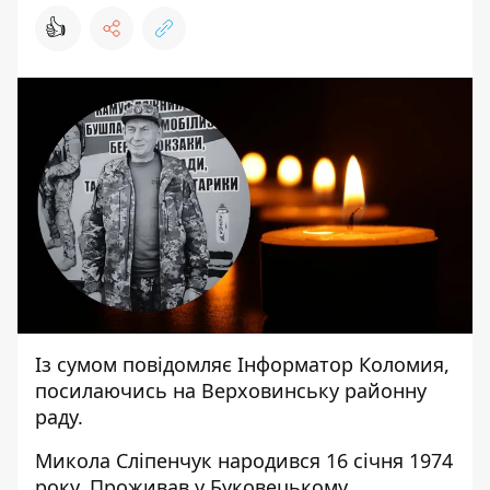
👍
Із сумом повідомляє
Інформатор Коломия
,
посилаючись на
Верховинську районну
раду
.
Микола Сліпенчук народився 16 січня 1974
року. Проживав у Буковецькому