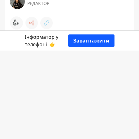
РЕДАКТОР
👍
Інформатор у
Завантажити
телефоні
👉
Розповідає
Інформатор Коломия.
Готова квашена капуста на Торговиці
коштує в середньому 50-60 грн за