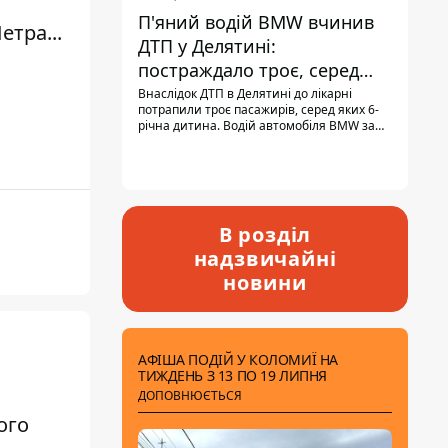
П'яний водій BMW вчинив
етра...
ДТП у Делятині:
постраждало троє, серед
них - дитина
Внаслідок ДТП в Делятині до лікарні
потрапили троє пасажирів, серед яких 6-
річна дитина. Водій автомобіля BMW за
кермом був п'яним, кількість алкоголю в
крові майже у 13,5 раза перевищувала
допустиму норму.
В розділ
надзвичайні
новини
АФІША ПОДІЙ У КОЛОМИЇ НА
ТИЖДЕНЬ З 13 ПО 19 ЛИПНЯ
ДОПОВНЮЄТЬСЯ
ого