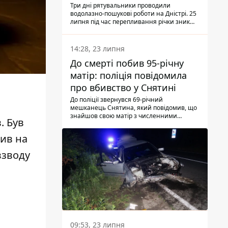
Три дні рятувальники проводили
водолазно-пошукові роботи на Дністрі. 25
липня під час перепливання річки зник
чоловік 2002 року народження. У
понеділок, 27 липня, надзвичайники
виявили тіло.
14:28, 23 липня
До смерті побив 95-річну
матір: поліція повідомила
про вбивство у Снятині
До поліції звернувся 69-річний
мешканець Снятина, який повідомив, що
знайшов свою матір з численними
. Був
тілесними ушкодженнями. Та, як
з'ясували правоохоронці, ці травми жінці
жив на
наніс її син.
взводу
09:53, 23 липня