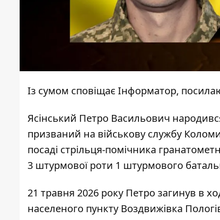
Із сумом сповіщає
Інформатор
, посила
Ясінський Петро Васильович народився 
призваний на військову службу Коломи
посаді стрільця-помічника гранатомет
3 штурмової роти 1 штурмового баталь
21 травня 2026 року Петро загинув в х
населеного пункту Воздвижівка Пологів