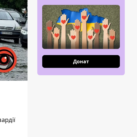
Донат
ардії