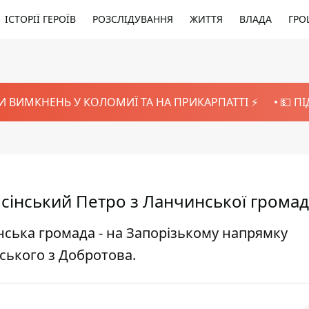
ІСТОРІЇ ГЕРОЇВ
РОЗСЛІДУВАННЯ
ЖИТТЯ
ВЛАДА
ГРО
И ВИМКНЕНЬ У КОЛОМИЇ ТА НА ПРИКАРПАТТІ ⚡️
💵 П
 Ясінський Петро з Ланчинської грома
нська громада - на Запорізькому напрямку
ського з Добротова.