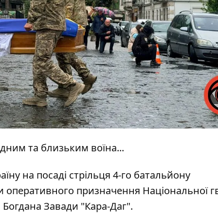
дним та близьким воїна...
ну на посаді стрільця 4-го батальйону
и оперативного призначення Національної гв
 Богдана Завади "Кара-Даг".