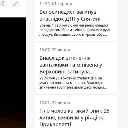
11:59, 01 серпня
Велосипедист загинув
внаслідок ДТП у Снятині
Вранці 1 серпня у Снятині велосипедист
перед автомобілем змінив напрямок руху
ліворуч. Внаслідок цього мікроавтобус
здійснив наїзд на керманича
двоколісного.
13:07, 30 липня
Внаслідок зіткнення
вантажівки та мінівена у
Верховині загинула
пасажирка, водійка - у
29 липня у Верховині сталася ДТП за
участі лісовоза та мінівена. Внаслідок
лікарні
зіткнення госпіталізували двох людей.
Попри зусилля медиків, 79-річна
пасажирка легковика померла у лікарні.
Також травми отримала водійка
12:01, 27 липня
автомобіля.
Тіло чоловіка, який зник 25
липня, виявили у річці на
Прикарпатті