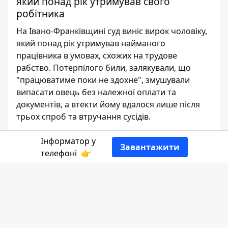
який понад рік утримував свого
робітника
На Івано-Франківщині суд виніс вирок чоловіку,
який понад рік утримував найманого
працівника в умовах, схожих на трудове
рабство. Потерпілого били, залякували, що
"працюватиме поки не здохне", змушували
випасати овець без належної оплати та
документів, а втекти йому вдалося лише після
трьох спроб та втручання сусідів.
Єлизавета Яковлєва
Інформатор у
Завантажити
ЖУРНАЛІСТ
телефоні
👉
👍