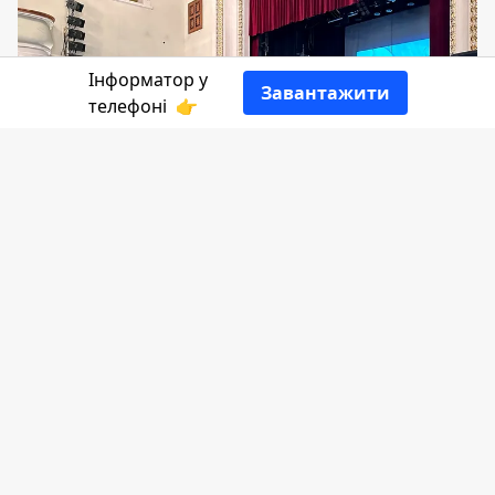
Інформатор у
Завантажити
телефоні
👉
Міський голова разом із старостами та
фахівцями міської ради відвідає кожне
село Коломийської громади, щоб
відзвітувати про роботу в минулому
році, розповісти про плани на цей рік та
відповісти на питання мешканців.
Про це мер
повідомив
на своїй сторінці у
соцмережі, пише
Інформатор Коломия.