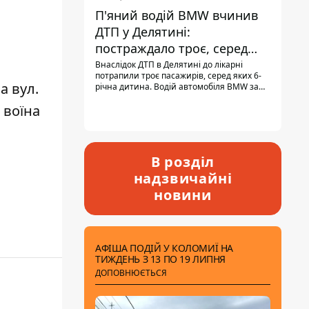
П'яний водій BMW вчинив
ДТП у Делятині:
постраждало троє, серед
них - дитина
Внаслідок ДТП в Делятині до лікарні
потрапили троє пасажирів, серед яких 6-
а вул.
річна дитина. Водій автомобіля BMW за
кермом був п'яним, кількість алкоголю в
 воїна
крові майже у 13,5 раза перевищувала
допустиму норму.
В розділ
надзвичайні
новини
АФІША ПОДІЙ У КОЛОМИЇ НА
ТИЖДЕНЬ З 13 ПО 19 ЛИПНЯ
ДОПОВНЮЄТЬСЯ