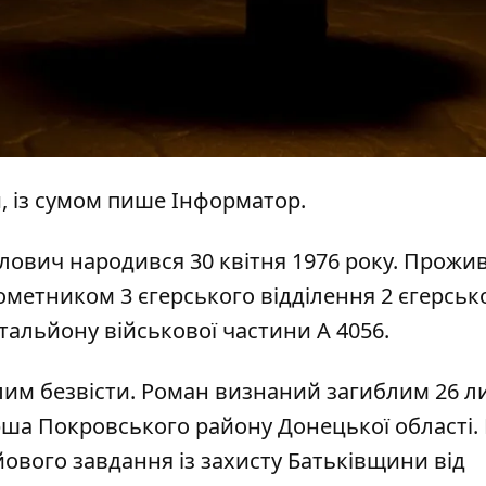
и, із сумом пише
Інформатор
.
вич народився 30 квітня 1976 року. Прожив
метником 3 єгерського відділення 2 єгерськ
атальйону військової частини А 4056.
им безвісти. Роман визнаний загиблим 26 л
ерша Покровського району Донецької області. 
йового завдання із захисту Батьківщини від