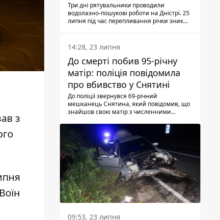
Три дні рятувальники проводили
водолазно-пошукові роботи на Дністрі. 25
липня під час перепливання річки зник
чоловік 2002 року народження. У
понеділок, 27 липня, надзвичайники
виявили тіло.
14:28, 23 липня
До смерті побив 95-річну
матір: поліція повідомила
про вбивство у Снятині
До поліції звернувся 69-річний
мешканець Снятина, який повідомив, що
знайшов свою матір з численними
ав з
тілесними ушкодженнями. Та, як
з'ясували правоохоронці, ці травми жінці
ого
наніс її син.
ипня
Воїн
09:53, 23 липня