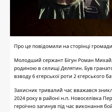
Про це
повідомили
на сторінці громад
Молодший сержант Бігун Роман Михайло
родиною в селищі Делятин. Був гранато
взводу 6 єгерської роти 2 єгерського б
Захисник тривалий час вважався зникл
2024 року в районі н.п. Новоселівка П
героїчно загинув під час виконання бо