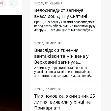
11:59, 01 серпня
Велосипедист загинув
внаслідок ДТП у Снятині
Вранці 1 серпня у Снятині велосипедист
перед автомобілем змінив напрямок руху
ліворуч. Внаслідок цього мікроавтобус
здійснив наїзд на керманича
двоколісного.
13:07, 30 липня
Внаслідок зіткнення
вантажівки та мінівена у
Верховині загинула
пасажирка, водійка - у
29 липня у Верховині сталася ДТП за
участі лісовоза та мінівена. Внаслідок
лікарні
зіткнення госпіталізували двох людей.
Попри зусилля медиків, 79-річна
пасажирка легковика померла у лікарні.
Також травми отримала водійка
12:01, 27 липня
автомобіля.
Тіло чоловіка, який зник 25
липня, виявили у річці на
Прикарпатті