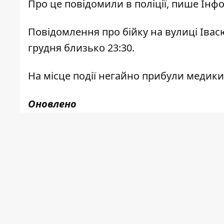
Про це
повідомили
в поліції, пише
Інф
Повідомлення про бійку на вулиці Івасю
грудня близько 23:30.
На місце події негайно прибули медики,
Оновлено
В поліції попередньо
уточнили
, що бі
внаслідок конфлікт біля одного з розв
Унаслідок інциденту один із учасників
помер кареті швидкої медичної допомо
медичної експертизи, за результатами 