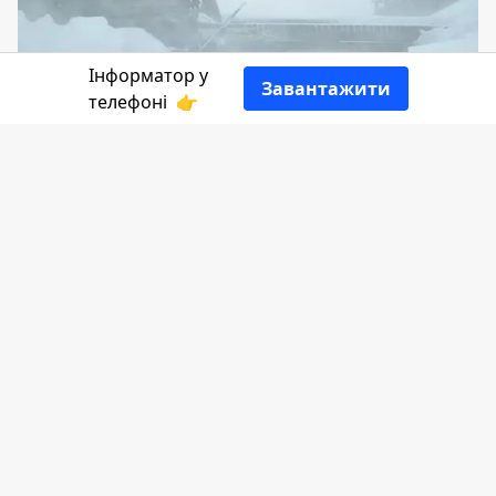
Інформатор у
Завантажити
телефоні
👉
На календарі вже давно весна, але в
горах все ж зберігаються складні
погодні умови. У високогір'ях Івано-
Франківщини 26-27 квітня очікується 3
рівень лавинної небезпеки, тож
рятувальни ки просять утриматися від
походів у гори.
Пише
Інформатор
з посиланням на
Головне управління ДСНС України в Івано-