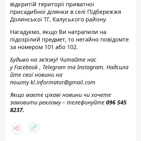
відкритій території приватної
присадибної ділянки в селі Підбережжя
Долинської ТГ, Калуського району.
Нагадуємо, якщо Ви натрапили на
підозрілий предмет, то негайно повідомте
за номером 101 або 102.
Будьмо на зв’язку! Читайте нас
у
Facebook
,
Telegram
та
Instagram.
Надсила
йте свої новини н
а
пошту
kl.informator@gmail.com
Якщо маєте цікаві новини чи хочете
замовити рекламу – телефонуйте
096 545
8237
.