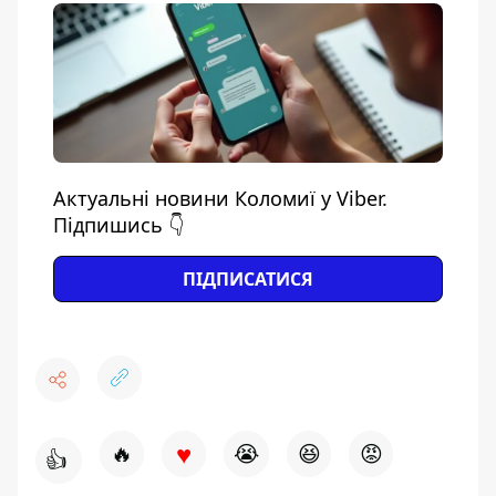
Актуальні новини Коломиї у Viber.
Підпишись 👇
ПІДПИСАТИСЯ
♥
🔥
😭
😆
😡
👍