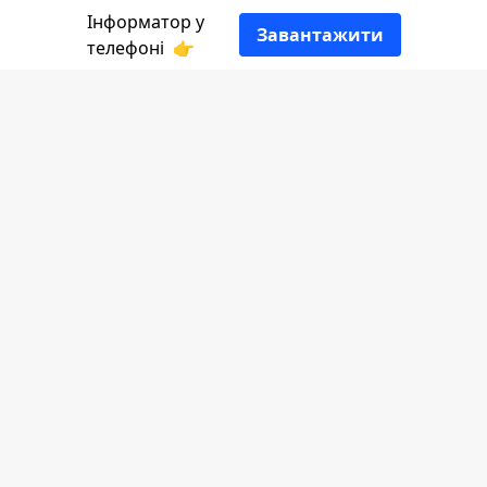
Інформатор у
Завантажити
телефоні
👉
Із сумом розповідає
Інформатор Коломия
посилаючись на
допис
мера міста.
Скорботний кортеж із тілом воїна
мешканці громади зустрічали навколішки.
Люди вийшли на вулиці, аби віддати
останню шану Захиснику, який назавжди