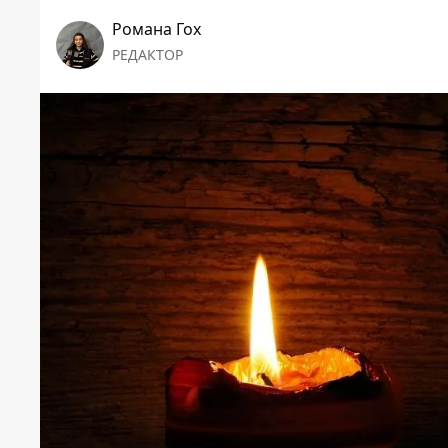
Романа Гох
РЕДАКТОР