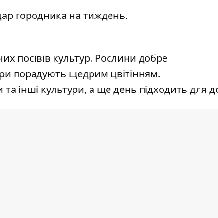
дар городника на тиждень.
их посівів культур. Рослини добре
ури порадують щедрим цвітінням.
а інші культури, а ще день підходить для д
оти на ділянці. Можна проводити посіви, пе
, тому варто приділити увагу грядкам, саду 