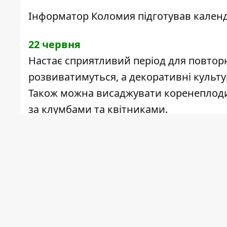
Інформатор Коломия
підготував кален
22 червня
Настає сприятливий період для повторн
розвиватимуться, а декоративні культ
Також можна висаджувати коренеплоди т
за клумбами та квітниками.
23 червня
Один із найсприятливіших днів для роб
поливи та підживлення рослин.
Культури добре реагуватимуть на догляд
декоративним насадженням.