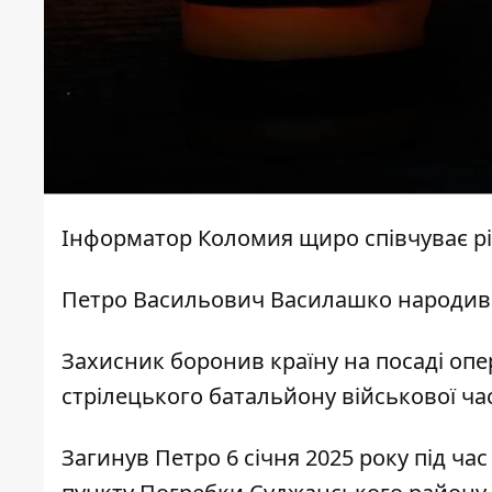
Інформатор Коломия
щиро співчуває рі
Петро Васильович Василашко народився
Захисник боронив країну на посаді оп
стрілецького батальйону військової ча
Загинув Петро 6 січня 2025 року під ч