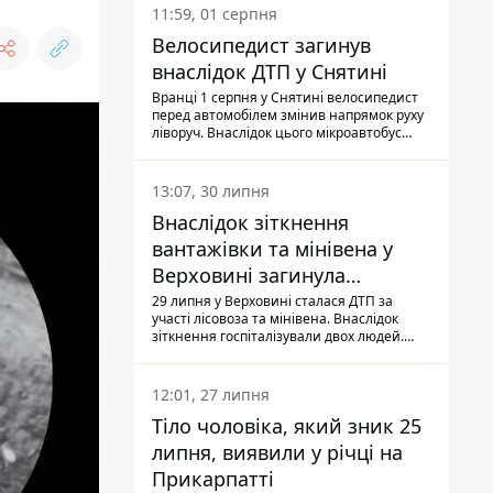
11:59, 01 серпня
Велосипедист загинув
внаслідок ДТП у Снятині
Вранці 1 серпня у Снятині велосипедист
перед автомобілем змінив напрямок руху
ліворуч. Внаслідок цього мікроавтобус
здійснив наїзд на керманича
двоколісного.
13:07, 30 липня
Внаслідок зіткнення
вантажівки та мінівена у
Верховині загинула
пасажирка, водійка - у
29 липня у Верховині сталася ДТП за
участі лісовоза та мінівена. Внаслідок
лікарні
зіткнення госпіталізували двох людей.
Попри зусилля медиків, 79-річна
пасажирка легковика померла у лікарні.
Також травми отримала водійка
12:01, 27 липня
автомобіля.
Тіло чоловіка, який зник 25
липня, виявили у річці на
Прикарпатті