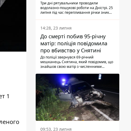
Три дні рятувальники проводили
водолазно-пошукові роботи на Дністрі. 25
липня під час перепливання річки зник
чоловік 2002 року народження. У
понеділок, 27 липня, надзвичайники
виявили тіло.
14:28, 23 липня
До смерті побив 95-річну
матір: поліція повідомила
про вбивство у Снятині
До поліції звернувся 69-річний
мешканець Снятина, який повідомив, що
знайшов свою матір з численними
тілесними ушкодженнями. Та, як
з'ясували правоохоронці, ці травми жінці
наніс її син.
ет 1
еленого
09:53, 23 липня