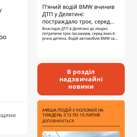
П'яний водій BMW вчинив
у
ДТП у Делятині:
постраждало троє, серед
них - дитина
Внаслідок ДТП в Делятині до лікарні
потрапили троє пасажирів, серед яких 6-
ро
річна дитина. Водій автомобіля BMW за
кермом був п'яним, кількість алкоголю в
крові майже у 13,5 раза перевищувала
допустиму норму.
В розділ
надзвичайні
новини
АФІША ПОДІЙ У КОЛОМИЇ НА
ТИЖДЕНЬ З 13 ПО 19 ЛИПНЯ
ИЙЩИНИ
ДОПОВНЮЄТЬСЯ