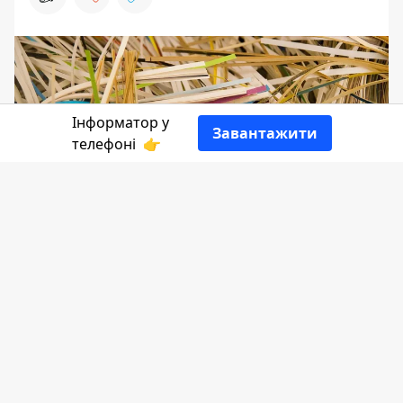
Інформатор у
Завантажити
телефоні
👉
Якщо ви довго думали, куди віддати
російськомовні книжки, аби ті не
муляли око на полицях поряд з
творами українською, маємо для вас
хорошу новину. Відсьогодні стартує
благодійний збір вторинної сировини
"Здай російську книгу - підтримай збір